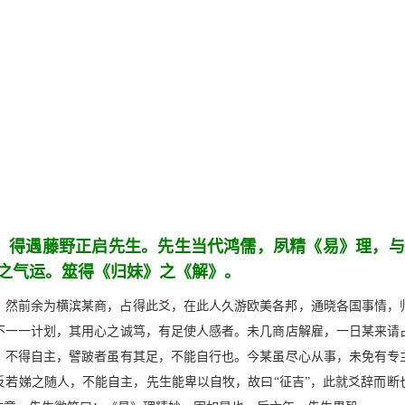
，得遇藤野正启先生。先生当代鸿儒，夙精《易》理，与
之气运。筮得《归妹》之《解》。
？然前余为横滨某商，占得此爻，在此人久游欧美各邦，通晓各国事情，
不一一计划，其用心之诚笃，有足使人感者。未几商店解雇，一日某来请
，不得自主，譬跛者虽有其足，不能自行也。今某虽尽心从事，未免有专
反若娣之随人，不能自主，先生能卑以自牧，故曰“征吉”，此就爻辞而断