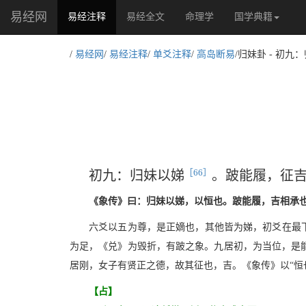
易经网
(current)
易经注释
易经全文
命理学
国学典籍
/
易经网
/
易经注释
/
单爻注释
/
高岛断易
/归妹卦 - 初
［66］
初九：归妹以娣
。跛能履，征
《象传》曰：归妹以娣，以恒也。跛能履，吉相承
六爻以五为尊，是正嫡也，其他皆为娣，初爻在最下
为足，《兑》为毁折，有跛之象。九居初，为当位，是
居刚，女子有贤正之德，故其征也，吉。《象传》以“恒
【占】