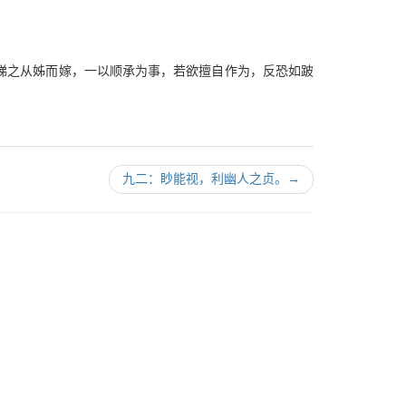
娣之从姊而嫁，一以顺承为事，若欲擅自作为，反恐如跛
九二：眇能视，利幽人之贞。
→