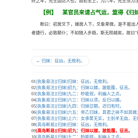
终之年，先生固达人也，自初至上，为六年，先生须为
【例】 某官员来请占气运，筮得《归
断曰：初居爻下，娣居人下，爻象卑微，是不能出
者捷行，必致颠仆；不如随人步趋，斯无陨越矣，故曰“
←
归妹：征凶，无攸利。
01
[执象易注][归妹]归妹：征凶，无攸利。
02
[执象易注][归妹]初九：归妹以娣，跛能履，征吉。
03
[执象易注][归妹]九二：眇能视，利幽人之贞。
04
[执象易注][归妹]六三：归妹以须，反归以娣。
05
[执象易注][归妹]九四：归妹愆期，迟归有时。
06
[执象易注][归妹]六五：帝乙归妹，其君之袂不如其
07
[执象易注][归妹]上六：女承筐无实，士刲羊无血，无
08
[高岛断易][归妹]归妹：征凶，无攸利。
09
[高岛断易][归妹]初九：归妹以娣，跛能履，征吉。
10
[高岛断易][归妹]九二：眇能视，利幽人之贞。