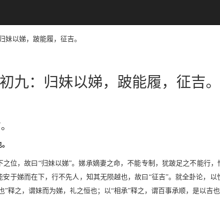
九：归妹以娣，跛能履，征吉。
初九：归妹以娣，跛能履，征吉
吉。
也。
之位，故曰“归妹以娣”。娣承嫡妻之命，不能专制，犹跛足之不能行，
能安于娣而在下，行不先人，知其无陨越也，故曰“征吉”。就全卦论，以
也”释之，谓妹而为娣，礼之恒也；以“相承”释之，谓百事承顺，是以吉