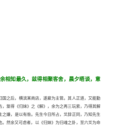
余相知最久，兹得相聚客舍，晨夕晤谈，意
归国之后，横滨某商店，遂雇为主管。其人正道，又能勤
占，筮得《归妹》之《解》，余为之再三玩索，乃得其解
主之嫌，是以有咎。先生今日所占，爻辞正同，乃知先生
也。然余又可虑者，以《归妹》为归魂之卦，至六爻为命