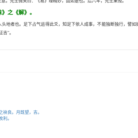
注意。先生微笑曰：《易》理精妙，固如是也。后六年，先生果殁。
妹》之《解》。
人头地者也。足下占气运得此爻，知足下依人成事，不能独断独行，譬如
征吉”。
娣之袂良。月既望，吉。
攸利。