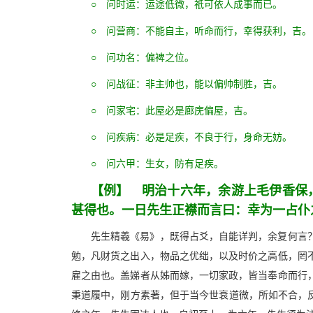
○ 问时运：运途低微，祇可依人成事而已。
○ 问营商：不能自主，听命而行，幸得获利，吉。
○ 问功名：偏裨之位。
○ 问战征：非主帅也，能以偏帅制胜，吉。
○ 问家宅：此屋必是廊庑偏屋，吉。
○ 问疾病：必是足疾，不良于行，身命无妨。
○ 问六甲：生女，防有足疾。
【例】 明治十六年，余游上毛伊香保
甚得也。一日先生正襟而言曰：幸为一占仆
先生精羲《易》，既得占爻，自能详判，余复何言
勉，凡财货之出入，物品之优绌，以及时价之高低，罔
雇之由也。盖娣者从姊而嫁，一切家政，皆当奉命而行
秉道履中，刚方素著，但于当今世衰道微，所如不合，