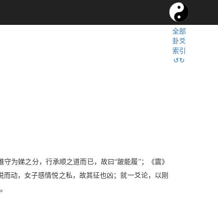
全部
卦爻
索引
↺↻
。
惟守为娣之分，行承顺之道而已，故曰“跛能履”；《震》
悦而动，女子感情悦之私，故其征也凶；就一爻论，以刚
也。