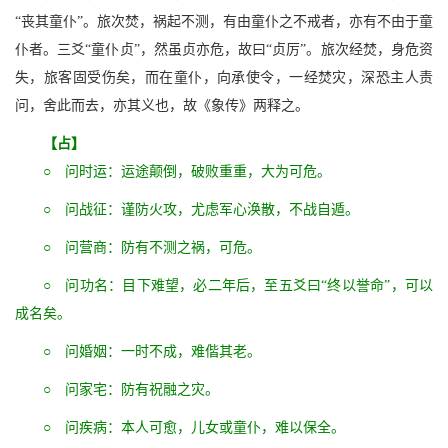
“丧其童仆”。旅次焚，祸起不测，有由童仆之不戒者，亦有不由于童
仆者。三爻“童仆贞”，然虽贞亦危，故曰“贞厉”。旅次经焚，身危资
失，旅客固受伤矣，而在童仆，向承使令，一经焚灾，深恐主人责
问，舍此而去，亦其义也，故《象传》两释之。
【占】
○ 问时运：运途颠倒，破败重重，大为可危。
○ 问战征：谨防火攻，尤虑军心涣散，不战自遁。
○ 问营商：防有不测之祸，可危。
○ 问功名：目下难望，必二年后，至五爻曰“终以誉命”，可以
成名矣。
○ 问婚姻：一时不成，难偕其老。
○ 问家宅：防有祝融之灾。
○ 问疾病：本人可愈，儿女或童仆，难以保全。