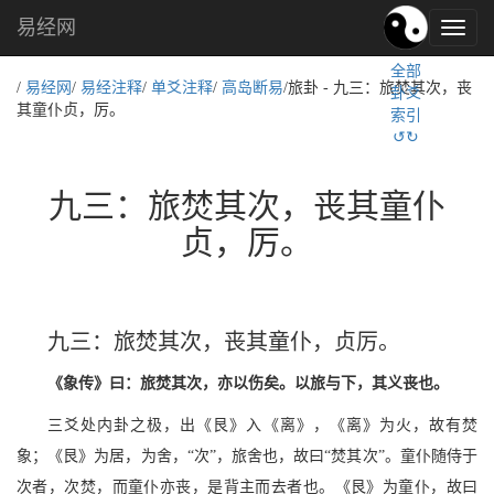
易经网
易
经
全部
文
/
易经网
/
易经注释
/
单爻注释
/
高岛断易
/旅卦 - 九三：旅焚其次，丧
卦爻
化,
其童仆贞，厉。
索引
国
↺↻
学
文
化
九三：旅焚其次，丧其童仆
贞，厉。
九三：旅焚其次，丧其童仆，贞厉。
《象传》曰：旅焚其次，亦以伤矣。以旅与下，其义丧也。
三爻处内卦之极，出《艮》入《离》，《离》为火，故有焚
象；《艮》为居，为舍，“次”，旅舍也，故曰“焚其次”。童仆随侍于
次者，次焚，而童仆亦丧，是背主而去者也。《艮》为童仆，故曰