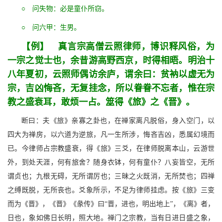
○ 问失物：必是童仆所窃。
○ 问六甲：生男。
【例】 真言宗高僧云照律师，博识释风俗，为
一宗之觉士也，余昔游高野西京，时得相晤。明治十
八年夏初，云照师偶访余庐，谓余曰：贫衲以虚无为
宗，吉凶悔吝，无复挂念，所以眷眷不忘者，惟在宗
教之盛衰耳，敢烦一占。筮得《旅》之《晋》。
断曰：夫《旅》亲寡之卦也，在禅家离凡脱俗，身入空门，以
四大为禅房，以六道为逆旅，凡一生所涉，悔吝吉凶，悉属幻境而
已。今律师占宗教盛衰，得《旅》三爻，在律师脱离本山，云游世
外，到处天涯，何有旅舍？随身衣钵，何有童仆？八妄皆空，无所
谓贞也；九根无碍，无所谓厉也；三昧之火既消，无所焚也；四禅
之缚既脱，无所丧也。爻象所示，不足为律师挂虑。按《旅》三变
而为《晋》，《晋》《彖传》曰“晋，进也，明出地上”，《离》者，
日也，象如佛日长明，照大地。禅门之宗教，当有日进日盛之象，