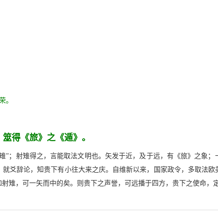
荣。
，筮得《旅》之《遁》。
为雉”；射雉得之，言能取法文明也。矢发于近，及于远，有《旅》之象；
；就爻辞论，知贵下有小往大来之庆。自维新以来，国家政令，多取法欧
如射雉，可一矢而中的矣。则贵下之声誉，可远播于四方，贵下之使命，