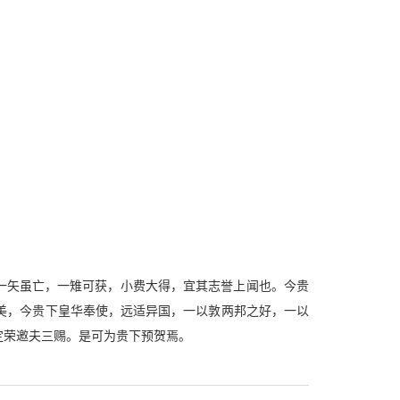
一矢虽亡，一雉可获，小费大得，宜其志誉上闻也。今贵
美，今贵下皇华奉使，远适异国，一以敦两邦之好，一以
定荣邀夫三赐。是可为贵下预贺焉。