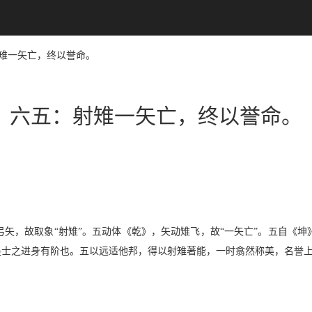
：射雉一矢亡，终以誉命。
六五：射雉一矢亡，终以誉命。
矢，故取象“射雉”。五动体《乾》，矢动雉飞，故“一矢亡”。五自《
是士之进身有阶也。五以远适他邦，得以射雉著能，一时翕然称美，名誉上