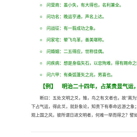
○ 问营商：虽小失，有大得也，名利兼全。
○ 问功名：晚运亨通，声名上达。
○ 问战征：有一翦成功之象。
○ 问家宅：翚飞鸟革，善美堪称。
○ 问婚姻：二五得应，世称佳偶。
○ 问疾病：想是身临矢石，以忠殉难，得有赐命之
○ 问六甲：有桑弧蓬矢之兆，男喜也。
【例】 明治二十四年，占某贵显气运
断曰：五处文明之爻，雉，鸟之有文者也，故“离
下占气运，得此爻，就卦象论，知贵下有奉命远游之象
观上国之风，彼所谓日进文明者，何难一举而得之？譬