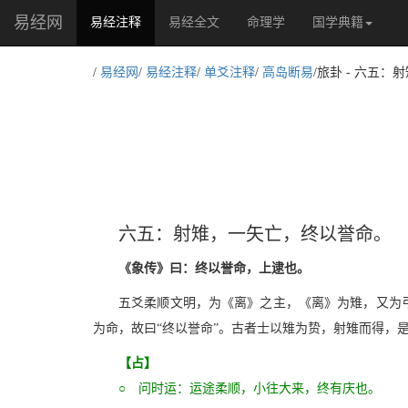
易经网
(current)
易经注释
易经全文
命理学
国学典籍
/
易经网
/
易经注释
/
单爻注释
/
高岛断易
/旅卦 - 六五
六五：射雉，一矢亡，终以誉命。
《象传》曰：终以誉命，上逮也。
五爻柔顺文明，为《离》之主，《离》为雉，又为弓
为命，故曰“终以誉命”。古者士以雉为贽，射雉而得，
【占】
○ 问时运：运途柔顺，小往大来，终有庆也。