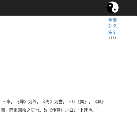
全部
卦爻
索引
↺↻
坤》三来，《坤》为终，《离》为誉，下互《巽》，《巽》
闻，而来赐命之庆也。故《传释》之曰：“上逮也。”