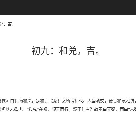
和兑，吉。
初九：和兑，吉。
《乾》曰利物和义，是和即《彖》之所谓利也。人当初交，便觉和衷相济
间以人欲也。“和兑”在初，顺天而行，疑于何有？故不曰无疑，而曰“未