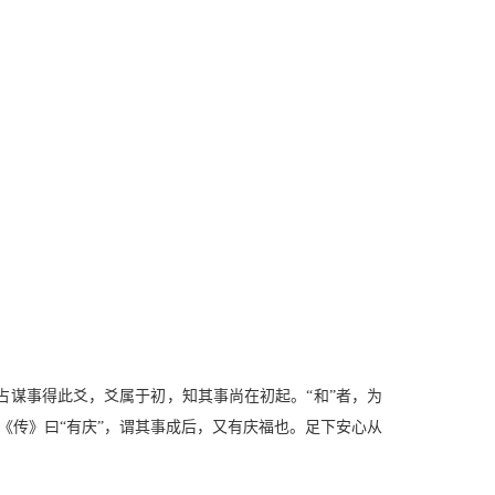
谋事得此爻，爻属于初，知其事尚在初起。“和”者，为
爻《传》曰“有庆”，谓其事成后，又有庆福也。足下安心从