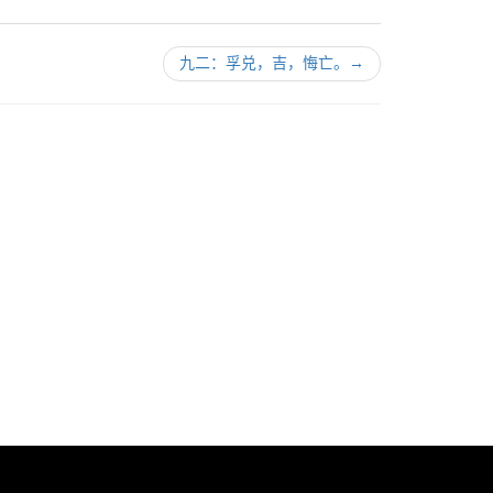
九二：孚兑，吉，悔亡。
→