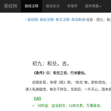
易经网
(current)
易经注释
易经全文
命理学
国学典籍
/
易经网
/
易经注释
/
单爻注释
/
高岛断易
/兑卦 - 初九：
初九：和兑，吉。
《象传》曰：和兑之吉，行未疑也。
初居卦首，体得《乾》刚，“和兑”者，即和悦也。
谓人私曲疑虑，每生于转念，当其初，一片天心，固未尝
【占】
○ 问时运：运当初爻，以和为贵，万事获吉。