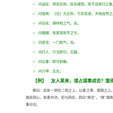
○ 问战征：师克在和，民兵咸悦，有不战来归之象
○ 问营商：《兑》为正秋，万实告成，天地自然
○ 问功名：得祥和之气，吉。
○ 问婚姻：有家室和平之乐。
○ 问家宅：一门和气，吉。
○ 问行人：行当即归，无疑。
○ 问讼事：即可和解。
○ 问六甲：生女。
【例】 友人某来，请占谋事成否？筮
断曰：此卦一阴在二阳之上，以柔之卑，居刚之上
彼此同心，和衷共济。初与四应，四曰“商兑”，“商”谓
事可也。