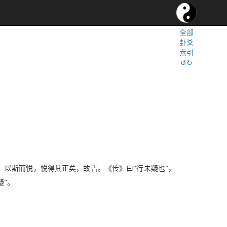
全部
卦爻
索引
↺↻
，以斯而悦，悦得其正矣，故吉。《传》曰“行未疑也”，
疑”。