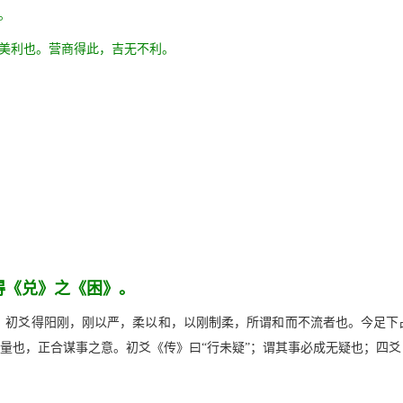
。
之美利也。营商得此，吉无不利。
得《兑》之《困》。
。初爻得阳刚，刚以严，柔以和，以刚制柔，所谓和而不流者也。今足下占
商量也，正合谋事之意。初爻《传》曰“行未疑”；谓其事必成无疑也；四