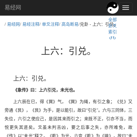
易经网
易
经
全部
文
/
易经网
/
易经注释
/
单爻注释
/
高岛断易
/兑卦 - 上六：引兑。
卦爻
化,
索引
国
↺↻
学
文
上六：引兑。
化
上六：引兑。
《象传》曰：上六引兑，未光也。
上六辰在巳，得《巽》气，《巽》为绳，有引之象；《兑》又
旁通《艮》，《艮》为手，是以能引，故曰“引兑”。六与三同体，三
失位，六引之使应己，是因其来而引之；来既不正，引亦不当，而
悦更失其道矣。爻虽未判吉凶，要之后事之失，亦所难免，故
《传》以“未光”释之。《乾》为光，六变《乾》为《坤》，故曰“未