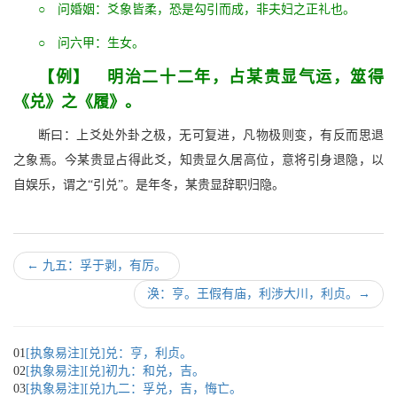
○ 问婚姻：爻象皆柔，恐是勾引而成，非夫妇之正礼也。
○ 问六甲：生女。
【例】 明治二十二年，占某贵显气运，筮得
《兑》之《履》。
断曰：上爻处外卦之极，无可复进，凡物极则变，有反而思退
之象焉。今某贵显占得此爻，知贵显久居高位，意将引身退隐，以
自娱乐，谓之“引兑”。是年冬，某贵显辞职归隐。
←
九五：孚于剥，有厉。
涣：亨。王假有庙，利涉大川，利贞。
→
01
[执象易注][兑]兑：亨，利贞。
02
[执象易注][兑]初九：和兑，吉。
03
[执象易注][兑]九二：孚兑，吉，悔亡。