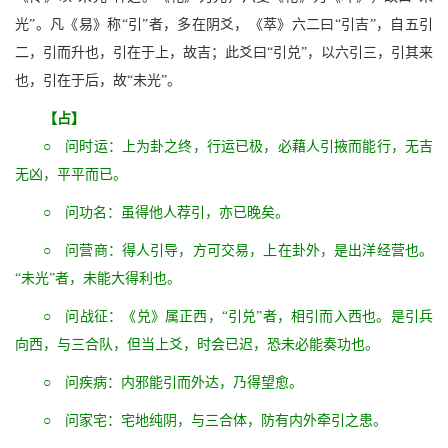
光”。凡《易》称“引”者，多在阴爻，《萃》六二曰“引吉”，自五引
二，引而升也，引在于上，故吉；此爻曰“引兑”，以六引三，引其来
也，引在于后，故“未光”。
【占】
○ 问时运：上为卦之终，行运已极，必藉人引掖而能行，无吉
无凶，平平而已。
○ 问功名：虽得他人荐引，亦已晚矣。
○ 问营商：得人引导，方可交易，上在卦外，是出洋经营也。
“未光”者，未能大得利也。
○ 问战征：《兑》属正西，“引兑”者，相引而入西也。是引兵
向西，与三合队，但当上爻，时会已迟，恐未必能奏功也。
○ 问疾病：内邪能引而外达，乃得望愈。
○ 问家宅：宅地纯阴，与三合体，防有内外牵引之患。