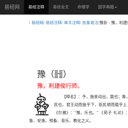
易经网
(current)
易经注释
易经全文
命理学
国学典籍
/
易经网
/
易经注释
/
单爻注释
/
执象易注
/豫卦 - 豫，利
f
豫（
）
豫，利建侯行师。
【释名】：予，施舍动出，震也；象
民也，君王动而施乎下，臣民顺而载乎上
《尔雅》：“豫，乐也。” 《荀子·礼论
象、安逸、预备、音乐、教化之义。