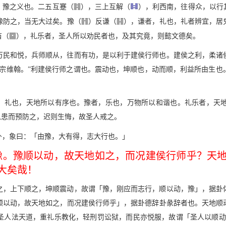
{
，豫之义也。二五互蹇（
），三上互解（
），利西南，往得众，以行
f
d
豫防之，当无大过矣。豫（
）反谦（
），谦者，礼也，礼者辨宜，居
o
畜（
），礼乐者，圣人所以劝民者也，及其究竟，则懿文德矣。
万民和悦，兵师顺从，往而有功，是以利于建侯行师也。建侯之利，柔诸
大宗维翰。”利建侯行师之谓也。震动也，坤顺也，动而顺，利益所由生也
者，礼也，天地所以有序也。豫者，乐也，万物所以和谐也。礼乐者，天
思患而预防之，迟则生悔，故圣人戒之。
卦，象曰：「由豫，大有得，志大行也。」
豫。豫顺以动，故天地如之，而况建侯行师乎？天
大矣哉！
之，上下顺之，坤顺震动，故谓「豫，刚应而志行，顺以动，豫」，据卦
顺以动，故天地如之，而况建侯行师乎」，据卦德辞卦彖辞者也。天地顺
圣人法天道，重礼乐教化，轻刑罚讼狱，而民亦悦服，故谓「圣人以顺动