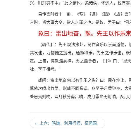
兴，则刑罚不中。”此之谓也。柔诸侯，怀远人，伐有
易传言时者十一卦，《豫》《遯》《姤》《旅》言
言时，皆大事大变，欲人之谨之也。是故，孟子曰：“孔
象曰：雷出地奋，豫。先王以作乐
【疏传】：先王观法豫卦，制作音乐以崇尚道德，
其发也，万物随之挺出，通畅和乐。先王之作乐也，既
震。上帝，儒教最高神，天之最尊者，《书》曰：“皇天
牡，享于祖考。”
或问：雷出地奋何以有作乐之象？曰：震在坤上，
莩依次喷出竹筒，形成不同音调。冬至子月黄钟响，大
处暑夷则响，酉月秋分南吕响，戌月霜降无射响，亥月
←
上六：鸣谦，利用行师，征邑国。