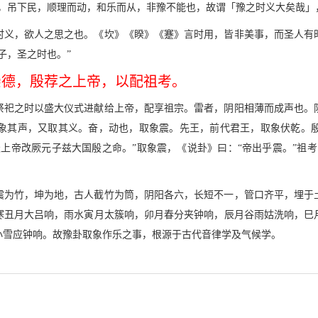
罪，吊下民，顺理而动，和乐而从，非豫不能也，故谓「豫之时义大矣哉」
时义，欲人之思之也。《坎》《睽》《蹇》言时用，皆非美事，而圣人有
子，圣之时也。”
崇德，殷荐之上帝，以配祖考。
祭祀之时以盛大仪式进献给上帝，配享祖宗。雷者，阴阳相薄而成声也。
象其声，又取其义。奋，动也，取象震。先王，前代君王，取象伏乾。
上帝改厥元子兹大国殷之命。”取象震，《说卦》曰：“帝出乎震。”祖
震为竹，坤为地，古人截竹为筒，阴阳各六，长短不一，管口齐平，埋于
寒丑月大吕响，雨水寅月太簇响，卯月春分夹钟响，辰月谷雨姑洗响，巳
小雪应钟响。故豫卦取象作乐之事，根源于古代音律学及气候学。