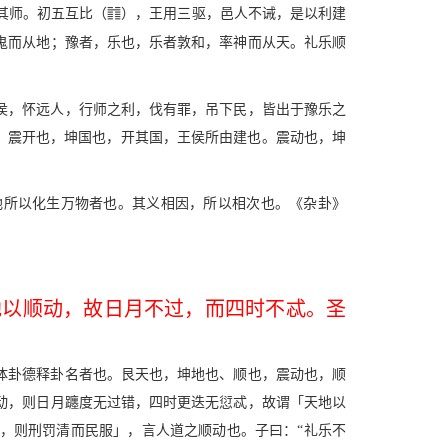
i
其师。初五互比（
），王用三驱，邑人不诫，是以利建
鬼而从地；豫者，乐也，乐者敦和，率神而从天。礼乐顺
侯，怀远人，行师之利，伐有罪，吊下民，皆出于豫乐之
。震开也，坤国也，开其国，王侯所由建也。震动也，坤
地所以化生万物者也。其义相因，所以相次也。《杂卦》
地以顺动，故日月不过，而四时不忒。圣
体卦德释卦名者也。艮天也，坤地也、顺也，震动也，顺
动，则日月躔度无过错，四时更迭无愆忒，故谓「天地以
，则刑罚清而民服」，言人道之顺动也。子曰：“礼乐不