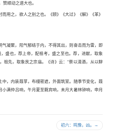
，赞顺动之道大也。
时而用之，欲人之别之也。《颐》《大过》《解》《革》
阴气凝聚，阳气郁结于内，不得其出，则奋击而为雷，即
殷，盛也，荐上帝，配祖考，盛之至也。荐，进献，取象
考，祖先，取象艮之宗庙。《诗》云：“祭以清酒，从以騂
土中，内装葭莩，布缦密遮，外面筑室。随季节变化，葭
月小满仲吕响，午月夏至蕤宾响，未月大暑林钟响，申月
初六：鸣豫，凶。
→