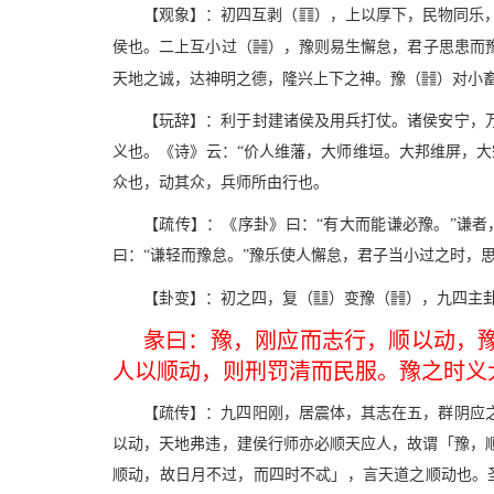
c
【观象】：初四互剥（
），上以厚下，民物同乐
<
侯也。二上互小过（
），豫则易生懈怠，君子思患而
f
天地之诚，达神明之德，隆兴上下之神。豫（
）对小
【玩辞】：利于封建诸侯及用兵打仗。诸侯安宁，
义也。《诗》云：“价人维藩，大师维垣。大邦维屏，
众也，动其众，兵师所由行也。
【疏传】：《序卦》曰：“有大而能谦必豫。”谦
曰：“谦轻而豫怠。”豫乐使人懈怠，君子当小过之时，
v
f
【卦变】：初之四，复（
）变豫（
），九四主
彖曰：豫，刚应而志行，顺以动，
人以顺动，则刑罚清而民服。豫之时义
【疏传】：九四阳刚，居震体，其志在五，群阴应
以动，天地弗违，建侯行师亦必顺天应人，故谓「豫，
顺动，故日月不过，而四时不忒」，言天道之顺动也。