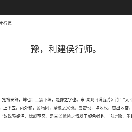
建侯行师。
豫，利建侯行师。
，宽裕安舒，坤也；上震下坤，是豫之字也。宋·秦观《满庭芳》诗：“太
，上下应，内外和，民物同，是豫之义也。震雷也，坤地也，雷出地奋，作
》：“故说豫娩泽，忧戚萃恶，是吉凶忧愉之情发于颜色者也。”注:“豫，乐