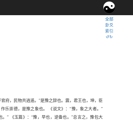
全部
卦爻
索引
↺↻
平官府，民物共逍遥。”是豫之辞也。震，君王也，坤，臣
乐崇德，是豫之象也。 《说文》：“豫，象之大者。”
也。” 《玉篇》：“豫，早也，逆备也。”总言之，豫包大