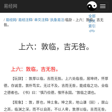
易经网
易
经
全部
文
/
易经网
/
易经注释
/
单爻注释
/
执象易注
/临卦 - 上六：敦临，吉无
卦爻
化,
咎。
索引
国
↺↻
学
文
化
上六：敦临，吉无咎。
上六：敦临，吉无咎。
【玩辞】：敦厚以临，吉而无咎。上六处临极，居坤终，怀厚
德，存诚意，敦朴笃实，无过不及，吉而无咎，能成临之功，全临
之德者也。《书》曰：“慎乃俭德，惟怀永固。”敦临之谓也。
d
【观象】：敦，厚也，坤土象。坤之艮，地山谦（
），居山
之高，临渊之深，而不以自高，不以人卑，敦厚以临，吉而无咎，