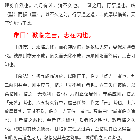
理势自然也。八月有凶，消不久也。二簋之用，行亨道也。临
l
A
（
）而损（
），以不久之时，行亨通之道，非敦厚以临者，天
下谁能与于此。
象曰：敦临之吉，志在内也。
【疏传】：处临之终，而心存厚道，是教思无穷，容保无疆者
也。德厚则物无不载，道久而无化不成，志顺刚阳而笃实，其吉可
知也。
【总结】：初九咸临速应，以刚行正，临之「贞吉」者也。九
二两阳并至，刚中应五，临之「无不利」者也。六三失正丧德，以
柔临刚，临之「无攸利」者也。六四正位居体，守柔应刚，临之
「无咎」者也。六五持柔行中，虚己任贤，临之「吉」者也。上六
敦厚笃实，无过不及，临之「吉无咎」者也。高岛曰：“咸者临之速
也，甘者临之贼也，至者临之诚也，知者临之明也，敦者临之久
也。咸临见其德之能感，甘临见其性之过柔，至临见其位之得当，
知临见其道之克明，敦临见其志之笃厚。”诚得临之大义者也。