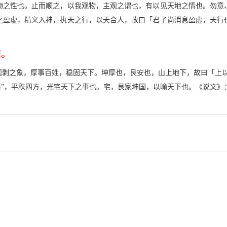
物之性也。止而顺之，以我观物，主观之谓也，有以见天地之情也。勿意
之盈虚，精义入神，执天之行，以天合人，故曰「君子尚消息盈虚，天行
宅。
观剥之象，厚事百姓，稳固天下。坤厚也，艮安也，山上地下，故曰「上以
易”，平秩四方，光宅天下之事也。宅，艮家坤国，以喻天下也。《说文》：