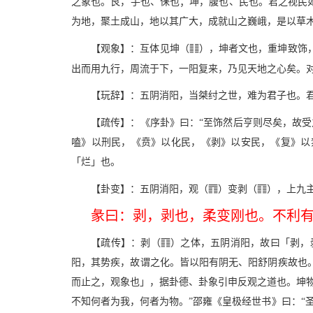
之象也。艮，手也、保也；坤，腹也、民也。君之视民
为地，聚土成山，地以其广大，成就山之巍峨，是以草
w
【观象】：互体见坤（
），坤者文也，重坤致饰
出而用九行，周流于下，一阳复来，乃见天地之心矣。
【玩辞】：五阴消阳，当桀纣之世，难为君子也。
【疏传】：《序卦》曰：“至饰然后亨则尽矣，故受
嗑》以刑民，《贲》以化民，《剥》以安民，《复》以
「烂」也。
;
c
【卦变】：五阴消阳，观（
）变剥（
），上九
彖曰：剥，剥也，柔变刚也。不利
c
【疏传】：剥（
）之体，五阴消阳，故曰「剥，
阳，其势疾，故谓之化。皆以阳有阴无、阳舒阴疾故也
而止之，观象也」，据卦德、卦象引申反观之道也。坤
不知何者为我，何者为物。”邵雍《皇极经世书》曰：“