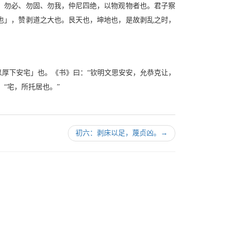
、勿必、勿固、勿我，仲尼四绝，以物观物者也。君子察
也」，赞剥道之大也。艮天也，坤地也，是故剥乱之时，
厚下安宅」也。《书》曰：“钦明文思安安，允恭克让，
“宅，所托居也。”
初六：剥床以足，蔑贞凶。
→