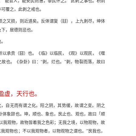
“能官人，能安民则惠，黎民怀之。”此剥之事也。积阴
亦可覆之，此剥之戒也。
v
损之又损，则近道矣。反体谓复（
），上九剥尽，坤体
及下，居德则忌也。
也。
x
所以承贲（
）也。《临》以临民，《观》以观民，《噬
故也。《杂卦》曰：“剥，烂也。”剥，物裂而落，故曰
盈虚，天行也。
化，自无而有谓之化。阳之阴，其势缓，故谓之变。阴之
卦体象辞也。坤，顺也、象也，艮止也、观也，故曰「顺
以我观物，故物皆着我之色彩；无我之境，以物观物，故
以我观物也；不以我观物者，以物观物之谓也。”艮我也，