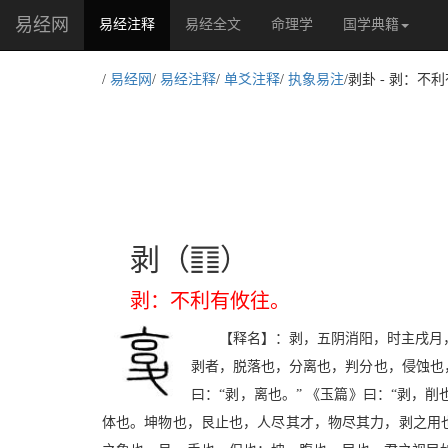
易经网
(current)
易经注释
易经全文
命理学
国学典籍
/
易经网
/
易经注释
/
单爻注释
/
执象易注
/剥卦 - 剥：不
c
剥（
）
剥：不利有攸往。
【释名】：剥，五阴消阳，时主戌月
剥者，脱落也，分离也，判分也，侵蚀也
曰：“剥，离也。” 《玉篇》曰：“剥，
体也。坤物也，艮止也，人尽其才，物尽其力，剥之用也