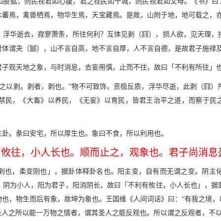
如股肱，则民视君如心腹，君之视民如干城，则民视君如父母。《书》曰：
木蕃焉，禽兽栖焉，物华生焉，天宝藏焉。是故，山附于地，地可载之，
c
，浮华逝去，寂寥萧条，所往何利？互体见剥（
），损人欲，见天理，
b
对体谓夬（
），山不言自高，地不言自厚，人不言自德，是故君子施禄
君子观天地之象，与时消息，去妄用慎，止而不往，故曰「不利有所往」
c
之以剥。剥者，剥也。”物不可致饰，贲极反质，浮华尽逝，此剥（
）
禁民，《大畜》以养民，《无妄》以育民，皆君王治平之道，而察于民之
主卦。彖曰安宅，所以厚生也。象曰不食，所以利用也。
有攸往，小人长也。顺而止之，观象也。君子尚消息
剥也，柔变刚也」，据卦体释卦名也。阳主变，自有而无谓之变。阴主
。阴为小人，阳为君子，阳消阴长，故曰「不利有攸往，小人长也」，据
物也，物生而后有象，故坤为象也。王国维《人间词话》曰：“有我之境，
圣人之所以能一万物之情者，谓其圣人之能反观也。所以谓之反观者，不