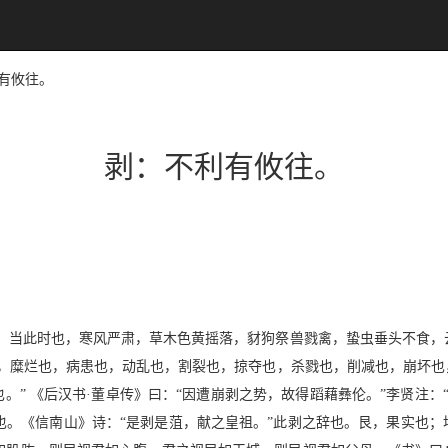
利有攸往。
剥：不利有攸往。
，当此时也，寒风严肃，草木色黄摇落，豺狗祭兽戮禽，蛰虫垂头不食，
，糜烂也，病患也，动乱也，割裂也，掠夺也，杀戮也，削减也，崩坏也
削也。” 《后汉书·董卓传》曰：“因遭崩剥之势，故得蹈藉彝伦。”李贤注
。《信南山》诗：“是剥是菹，献之皇祖。”此剥之辞也。艮，果实也；