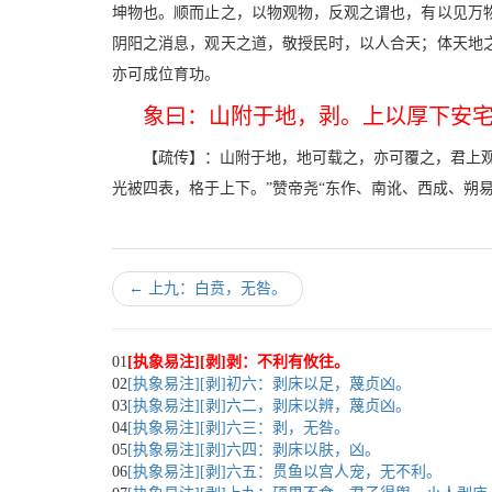
坤物也。顺而止之，以物观物，反观之谓也，有以见万
阴阳之消息，观天之道，敬授民时，以人合天；体天地
亦可成位育功。
象曰：山附于地，剥。上以厚下安
【疏传】：山附于地，地可载之，亦可覆之，君上
光被四表，格于上下。”赞帝尧“东作、南讹、西成、朔
←
上九：白贲，无咎。
01
[执象易注][剥]剥：不利有攸往。
02
[执象易注][剥]初六：剥床以足，蔑贞凶。
03
[执象易注][剥]六二，剥床以辨，蔑贞凶。
04
[执象易注][剥]六三：剥，无咎。
05
[执象易注][剥]六四：剥床以肤，凶。
06
[执象易注][剥]六五：贯鱼以宫人宠，无不利。