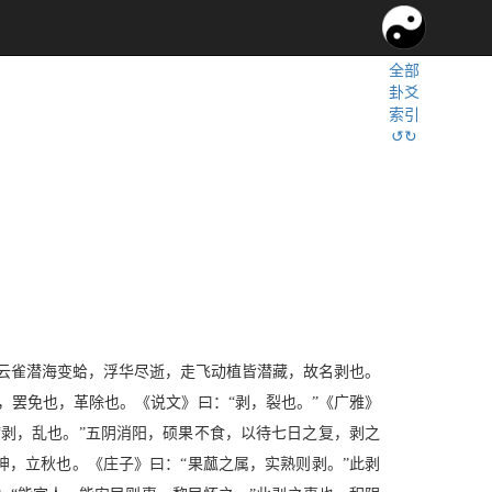
全部
卦爻
索引
↺↻
云雀潜海变蛤，浮华尽逝，走飞动植皆潜藏，故名剥也。
，罢免也，革除也。《说文》曰：“剥，裂也。”《广雅》
：“剥，乱也。”五阴消阳，硕果不食，以待七日之复，剥之
坤，立秋也。《庄子》曰：“果蓏之属，实熟则剥。”此剥