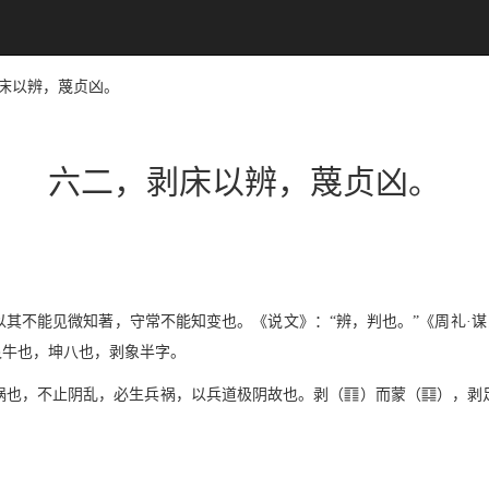
，剥床以辨，蔑贞凶。
六二，剥床以辨，蔑贞凶。
其不能见微知著，守常不能知变也。《说文》：“辨，判也。”《周礼·谋氏
艮牛也，坤八也，剥象半字。
c
r
祸也，不止阴乱，必生兵祸，以兵道极阴故也。剥（
）而蒙（
），剥