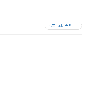
六三：剥，无咎。
→