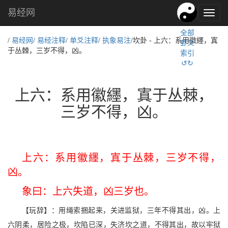
易经网
易
经
全部
文
/
易经网
/
易经注释
/
单爻注释
/
执象易注
/坎卦 - 上六：系用徽纆，寘
卦爻
化,
于丛棘，三岁不得，凶。
索引
国
↺↻
学
文
化
上六：系用徽纆，寘于丛棘，
三岁不得，凶。
上六：系用徽纆，寘于丛棘，三岁不得，
凶。
象曰：上六失道，凶三岁也。
【玩辞】：用绳索捆起来，关进监狱，三年不得其出，凶。上
六阴柔，居险之极，坎陷已深，失济坎之道，不得其出，故以牢狱