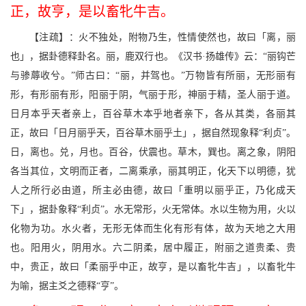
正，故亨，是以畜牝牛吉。
【注疏】：火不独处，附物乃生，性情使然也，故曰「离，丽
也」，据卦德释卦名。丽，鹿双行也。《汉书·扬雄传》云：“丽钩芒
与骖蓐收兮。”师古曰：“丽，并驾也。”万物皆有所丽，无形丽有
形，有形丽有形，阳丽于阴，气丽于形，神丽于精，圣人丽于道。
日月本乎天者亲上，百谷草木本乎地者亲下，各从其类，各丽其
正，故曰「日月丽乎天，百谷草木丽乎土」，据自然现象释“利贞”。
日，离也。兑，月也。百谷，伏震也。草木，巽也。离之象，阴阳
各当其位，文明而正者，二离乘承，丽其明正，化天下以明德，犹
人之所行必由道，所主必由德，故曰「重明以丽乎正，乃化成天
下」，据卦象释“利贞”。水无常形，火无常体。水以生物为用，火以
化物为功。水火者，无形无体而生化有形有体，故为天地之大用
也。阳用火，阴用水。六二阴柔，居中履正，附丽之道贵柔、贵
中，贵正，故曰「柔丽乎中正，故亨，是以畜牝牛吉」，以畜牝牛
为喻，据主爻之德释“亨”。