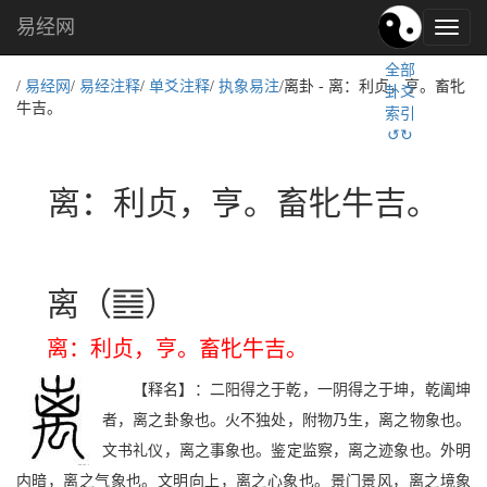
易经网
易
经
全部
文
/
易经网
/
易经注释
/
单爻注释
/
执象易注
/离卦 - 离：利贞，亨。畜牝
卦爻
化,
牛吉。
索引
国
↺↻
学
文
化
离：利贞，亨。畜牝牛吉。
W
离（
）
离：利贞，亨。畜牝牛吉。
【释名】：二阳得之于乾，一阴得之于坤，乾阖坤
者，离之卦象也。火不独处，附物乃生，离之物象也。
文书礼仪，离之事象也。鉴定监察，离之迹象也。外明
内暗，离之气象也。文明向上，离之心象也。景门景风，离之境象