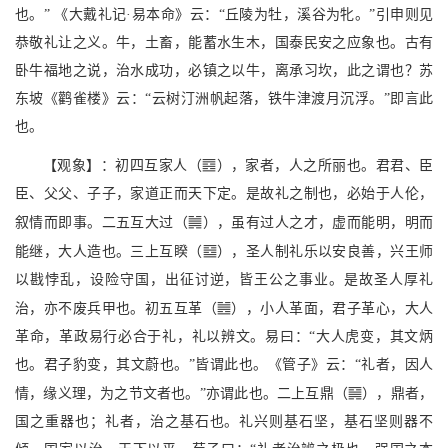
也。” 《大戴礼记·易本命》云：“丘陵为牡，溪谷为牝。”引申则见
恭敬礼让之义。牛，土畜，能蓄水生木，国泰民安之应象也。古有
卧牛福地之说，治水成功，必镇之以牛，离承习坎，此之谓也？苏
东坡《鹳雀楼》云：“云树汀洲帆起落，铁牛津渡月沉浮。”即言此
也。
O
【观象】：初四互家人（
），家者，人之所丽也。君君、臣
臣、父父、子子，家道正而天下定。是故礼之制也，必始于人伦，
,
叙情而即事。二五互大过（
），虽有过人之才，虚而能明，明而
P
能继，大人造也。三上互睽（
），圣人制礼乐以安良善，兴王师
以戡悖乱，设险守国，出征讨逆，皆王公之事业。是故圣人厚礼
E
治，亦不废兵甲也。初五互革（
），小人革面，君子革心，大人
革命，革政易行必合于礼，礼以辨文。易曰：“大人虎变，其文炳
也。君子豹变，其文蔚也。”皆谓此也。《管子》云：“礼者，因人
R
情，缘义理，为之节文者也。”亦谓此也。二上互鼎（
），鼎者，
国之重器也；礼者，治之基石也。礼兴则基石坚，基石坚则器不