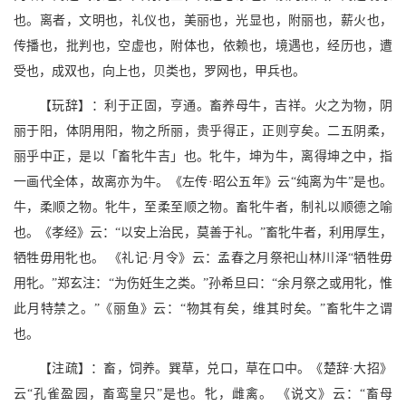
也。离者，文明也，礼仪也，美丽也，光显也，附丽也，薪火也，
传播也，批判也，空虚也，附体也，依赖也，境遇也，经历也，遭
受也，成双也，向上也，贝类也，罗网也，甲兵也。
【玩辞】：利于正固，亨通。畜养母牛，吉祥。火之为物，阴
丽于阳，体阴用阳，物之所丽，贵乎得正，正则亨矣。二五阴柔，
丽乎中正，是以「畜牝牛吉」也。牝牛，坤为牛，离得坤之中，指
一画代全体，故离亦为牛。《左传·昭公五年》云“纯离为牛”是也。
牛，柔顺之物。牝牛，至柔至顺之物。畜牝牛者，制礼以顺德之喻
也。《孝经》云：“以安上治民，莫善于礼。”畜牝牛者，利用厚生，
牺牲毋用牝也。 《礼记·月令》云：孟春之月祭祀山林川泽“牺牲毋
用牝。”郑玄注：“为伤妊生之类。”孙希旦曰：“余月祭之或用牝，惟
此月特禁之。”《丽鱼》云：“物其有矣，维其时矣。”畜牝牛之谓
也。
【注疏】：畜，饲养。巽草，兑口，草在口中。《楚辞·大招》
云“孔雀盈园，畜鸾皇只”是也。牝，雌禽。 《说文》云：“畜母