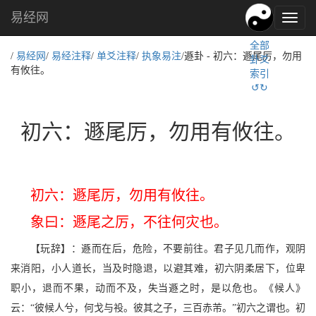
易经网
易
经
全部
文
/
易经网
/
易经注释
/
单爻注释
/
执象易注
/遯卦 - 初六：遯尾厉，勿用
卦爻
化,
有攸往。
索引
国
↺↻
学
文
化
初六：遯尾厉，勿用有攸往。
初六：遯尾厉，勿用有攸往。
象曰：遯尾之厉，不往何灾也。
【玩辞】：遯而在后，危险，不要前往。君子见几而作，观阴
来消阳，小人道长，当及时隐退，以避其难，初六阴柔居下，位卑
职小，退而不果，动而不及，失当遯之时，是以危也。《候人》
云：“彼候人兮，何戈与祋。彼其之子，三百赤芾。”初六之谓也。初