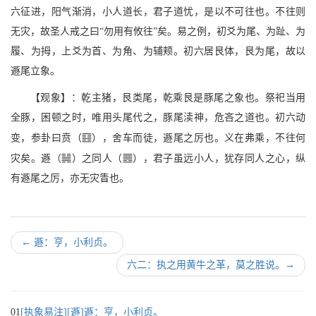
六征进，阳气渐消，小人道长，君子道忧，是以不可往也。不往则
无灾，故圣人戒之曰“勿用有攸往”矣。易之例，初爻为尾、为趾、为
履、为拇，上爻为首、为角、为辅颊。初六居艮体，艮为尾，故以
遯尾立象。
【观象】：乾主猪，艮类尾，乾乘艮是豚尾之象也。祭祀当用
全豚，困顿之时，唯用头尾代之，豚尾渎神，危吝之道也。初六动
x
变，参卦曰贲（
），舍车而徒，遯尾之厉也。义在弗乘，不往何
/
a
灾矣。遯（
）之同人（
），君子虽远小人，犹存同人之心，纵
有遯尾之厉，亦无灾眚也。
←
遯：亨，小利贞。
六二：执之用黄牛之革，莫之胜说。
→
01
[执象易注][遯]遯：亨，小利贞。