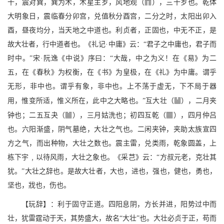
;
十，震对巽，巽为木，木星主岁，风地观（
），三十岁也。乾体
大明象日，震临春分卯宫，兑值秋分酉宫，二分之时，太阳出卯入
酉，昼夜均分，当天地之中道也。利贞者，正固也，中无不正，是
故大壮者，行中道者也。《礼记·中庸》云：“君子之中庸也，君子而
时中。”宋·阮逸《中说》序曰：“大哉，中之为义！在《易》为二
五，在《春秋》为权衡，在《书》为皇极，在《礼》为中庸。谓乎
无形，非中也。谓乎有象，非中也。上不荡于虚无，下不局于器
H
用，惟变所适，惟义所在，此中之大略也。”互大壮（
），二月夹
b
q
钟也；二五互夬（
），三月姑洗也；初四互乾（
），四月仲吕
也。六阳渐盛，阴气墓绝，大壮之气也。二闲夹钟，夹助太族宣四
方之气，而出种物，大壮之数也。震主雷，兑类雨，乾象圆盖，上
栋下宇﹐以待风雨，大壮之象也。《采芑》云：“方叔元老，克壮其
犹。”大壮之辞也。是故大壮者，大也，进也，强也，健也，勇也，
坚也，戕也，伤也。
【玩辞】：利于固守正道。四阳息阴，方长并进，阳势过中而
壮，犹雷霆动于天，其势盛大，故名“大壮”也。大壮必贞于正，苟而