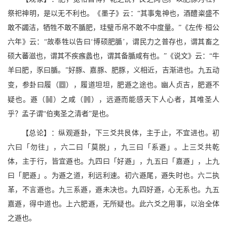
祭祀神明，是以无不利也。《墨子》云：“其事鬼神也，酒醴粢盛不
敢不蠲洁，牺牲不敢不腯肥，珪璧币帛不敢不中度量。”《左传·桓公
六年》云：“故奉牲以告曰‘博硕肥腯’，谓民力之普存也，谓其畜之
硕大蕃滋也，谓其不疾瘯蠡也，谓其备腯咸有也。”《说文》云：“牛
羊曰肥，豕曰腯。”好豚、嘉豚、肥豚，义相近，吉渐进也。九五动
p
变，参卦曰履（
），履道坦坦，肥遯之途也。幽人贞吉，肥遯不
/
.
疑也。遯（
）之咸（
），远遯而能感天下人心者，其唯圣人
乎？孟子谓“伯夷圣之清者”是也。
【总论】：纵观遯卦，下三爻共艮体，主于止，不宜进也。初
六曰「勿往」，六二曰「莫脱」，九三曰「系遯」。上三爻共乾
体，主于行，皆宜遯也。九四曰「好遯」，九五曰「嘉遯」，上九
曰「肥遯」。为遯之道，利远利速。初六遯尾，遯失时也。六二执
革，不言遯也。九三系遯，遯未决也。九四好遯，心无系也。九五
嘉遯，得中道也。上六肥遯，无所疑也。此六爻之用事，以治全体
之遯也。