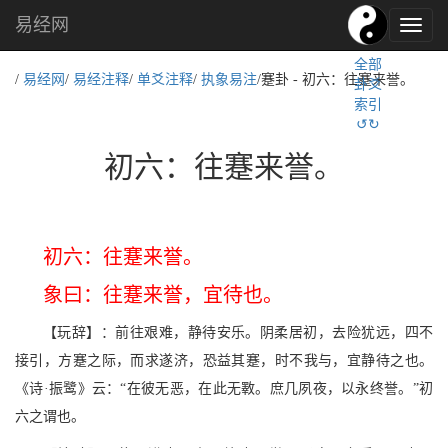
易经网
易
经
全部
文
/
易经网
/
易经注释
/
单爻注释
/
执象易注
/蹇卦 - 初六：往蹇来誉。
卦爻
化,
索引
国
↺↻
学
文
初六：往蹇来誉。
化
初六：往蹇来誉。
象曰：往蹇来誉，宜待也。
【玩辞】：前往艰难，静待安乐。阴柔居初，去险犹远，四不
接引，方蹇之际，而求遂济，恐益其蹇，时不我与，宜静待之也。
《诗·振鹭》云：“在彼无恶，在此无斁。庶几夙夜，以永终誉。”初
六之谓也。