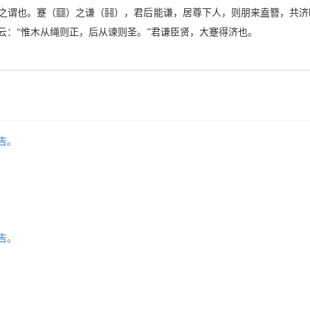
P
d
之谓也。蹇（
）之谦（
），君后能谦，居尊下人，则朋来盍簪，共济
云：“惟木从绳则正，后从谏则圣。”君谦臣贤，大蹇得济也。
吉。
吉。