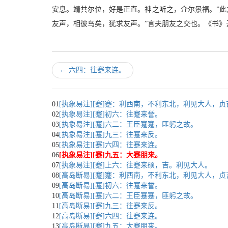
安息。靖共尔位，好是正直。神之听之，介尔景福。”此
友声，相彼鸟矣，犹求友声。”言夫朋友之交也。《书》
←
六四：往蹇来连。
01
[执象易注][蹇]蹇：利西南，不利东北，利见大人，贞
02
[执象易注][蹇]初六：往蹇来誉。
03
[执象易注][蹇]六二：王臣蹇蹇，匪躬之故。
04
[执象易注][蹇]九三：往蹇来反。
05
[执象易注][蹇]六四：往蹇来连。
06
[执象易注][蹇]九五：大蹇朋来。
07
[执象易注][蹇]上六：往蹇来硕，吉。利见大人。
08
[高岛断易][蹇]蹇：利西南，不利东北，利见大人，贞
09
[高岛断易][蹇]初六：往蹇来誉。
10
[高岛断易][蹇]六二：王臣蹇蹇，匪躬之故。
11
[高岛断易][蹇]九三：往蹇来反。
12
[高岛断易][蹇]六四：往蹇来连。
13
[高岛断易][蹇]九五：大蹇朋来。