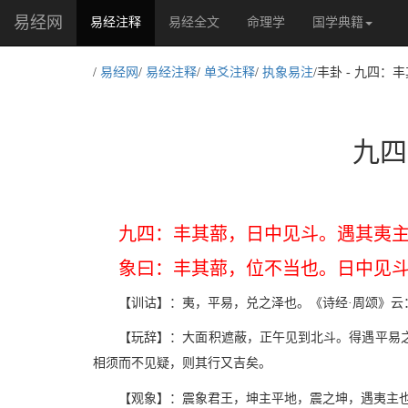
易经网
(current)
易经注释
易经全文
命理学
国学典籍
/
易经网
/
易经注释
/
单爻注释
/
执象易注
/丰卦 - 九四
九四
九四：丰其蔀，日中见斗。遇其夷
象曰：丰其蔀，位不当也。日中见
【训诂】：夷，平易，兑之泽也。《诗经·周颂》云
【玩辞】：大面积遮蔽，正午见到北斗。得遇平易
相须而不见疑，则其行又吉矣。
【观象】：震象君王，坤主平地，震之坤，遇夷主