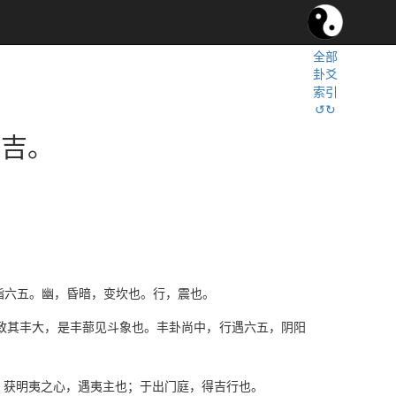
全部
卦爻
索引
↺↻
，吉。
，指六五。幽，昏暗，变坎也。行，震也。
致其丰大，是丰蔀见斗象也。丰卦尚中，行遇六五，阴阳
，获明夷之心，遇夷主也；于出门庭，得吉行也。