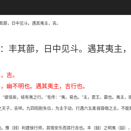
：丰其蔀，日中见斗。遇其夷主，吉。
：丰其蔀，日中见斗。遇其夷主
主，吉。
斗，幽不明也。遇其夷主，吉行也。
：“彼徂矣，岐有夷之行。”毛传：“夷，易也。”主，君王，震也。夷主
之天子，吉祥。九四阳刚失位，为主于动，行遇六五柔弱昏暗之主，不能
f
Z
Y
也。豫（
）利建侯行师，其情安乐而其行吉也。丰（
）之明夷（
）