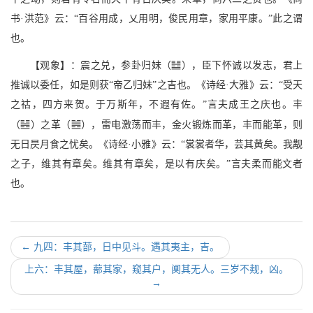
书·洪范》云：“百谷用成，乂用明，俊民用章，家用平康。”此之谓
也。
I
【观象】：震之兑，参卦归妹（
），臣下怀诚以发志，君上
推诚以委任，如是则获“帝乙归妹”之吉也。《诗经·大雅》云：“受天
之祜，四方来贺。于万斯年，不遐有佐。”言夫成王之庆也。丰
Z
E
（
）之革（
），雷电激荡而丰，金火锻炼而革，丰而能革，则
无日昃月食之忧矣。《诗经·小雅》云：“裳裳者华，芸其黄矣。我觏
之子，维其有章矣。维其有章矣，是以有庆矣。”言夫柔而能文者
也。
←
九四：丰其蔀，日中见斗。遇其夷主，吉。
上六：丰其屋，蔀其家，窥其户，阒其无人。三岁不觌，凶。
→