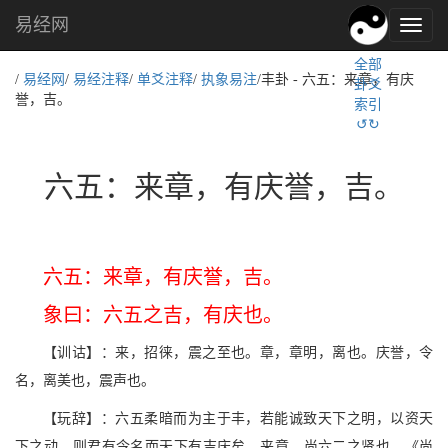
易经网
易
经
全部
文
/
易经网
/
易经注释
/
单爻注释
/
执象易注
/丰卦 - 六五：来章，有庆
卦爻
化,
誉，吉。
索引
国
↺↻
学
文
化
六五：来章，有庆誉，吉。
六五：来章，有庆誉，吉。
象曰：六五之吉，有庆也。
【训诂】：来，招徕，震之至也。章，章明，离也。庆誉，令
名，离美也，震声也。
【玩辞】：六五柔暗而为主于丰，若能诚致天下之明，以资天
下之动，则君有令名而天下有吉庆矣。来章，尚六二之贤也。《尚