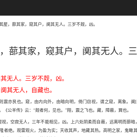
：丰其屋，蔀其家，窥其户，阒其无人。三岁不觌，凶。
，蔀其家，窥其户，阒其无人。
阒其无人。三岁不觌，凶。
，阒其无人，自藏也。
震亦艮也。窥，由内向外，由暗向明，倚门窃视，谓之窥，离象。阒[q
也。《公羊传》云：“觌者何，见也。”翔，震之飞也。藏，障蔽，巽也。
窥视，空寂无人，三年不能相见，凶。上六处阴柔而自蔽，远离明而蔀暗
隆隆者绝。观雷观火，为盈为实；天收其声，地藏其热。高明之家，鬼瞰其