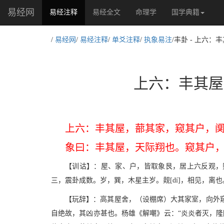
易经网
(current)
易经注释
易经全文
命理学
国学典籍
/
易经网
/
易经注释
/
单爻注释
/
执象易注
/丰卦 - 上六
上六：丰其屋
上六：丰其屋，蔀其家，窥其户，
象曰：丰其屋，天际翔也。窥其户
【训诂】：屋、家、户，皆取象艮，居上六反观，则
三，震卦成数。岁，巽，木星主岁。觌[dí]，相见，离
【玩辞】：高其屋舍，（设棚席）大其家室，向外
自绝故，其凶亦甚也。杨雄《解嘲》云：“炎炎者灭，