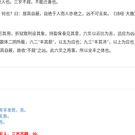
绝人也。三岁不觌，不能迁善也。
，何也？曰：居高自蔽，自绝于人而人亦绝之，凶不可言矣。《诗经·大雅
其用，折狱致刑设其象，持盈保泰见其意，六爻以近比为吉，远应为凶。初
皆为震体二阴所蔽，六二“丰其蔀”，以五为应也；九三“丰其沛”，以上为应
自高自蔽，故收“不觌”之凶。此六爻之用事，所以全丰之体也。
，有孚发若，吉。
无咎。
吉。
其无人。三岁不觌，凶。