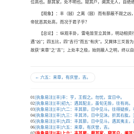
位高也。蔀其家，处不明也。窥其户，阒其无人，自绝
Z
W
【观象】：丰（
）之离（
）而有蔀蔽不觌之凶
帝犹恶其处高，而况于君子乎？
【总论】：纵观丰卦，雷电皆至立其体，明动相资行
遇“凶”；四五比，四“吉行”而五“有庆”。又巽体三爻
故获“来章”之“吉”；上处丰之极，始则蔽人之明，终以
←
六五：来章，有庆誉，吉。
01
[执象易注][丰]丰：亨，王假之。勿忧，宜日中。
02
[执象易注][丰]初九：遇其配主，虽旬无咎，往有尚。
03
[执象易注][丰]六二：丰其蔀，日中见斗。往得疑疾
04
[执象易注][丰]九三：丰其沛，日中见沬。折其右肱，
05
[执象易注][丰]九四：丰其蔀，日中见斗。遇其夷主，
06
[执象易注][丰]六五：来章，有庆誉，吉。
07
[执象易注][丰]上六：丰其屋，蔀其家，窥其户，阒