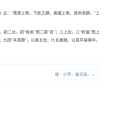
》云：“荡荡上帝，下民之辟。疾威上帝，其命多辟。”上
二比，初“有尚”而二获“吉”；三上应，三“折肱”而上
也；九四“丰其蔀”，以承五也；六五柔暗，以其平易得中，
旅：小亨，旅贞吉。
→