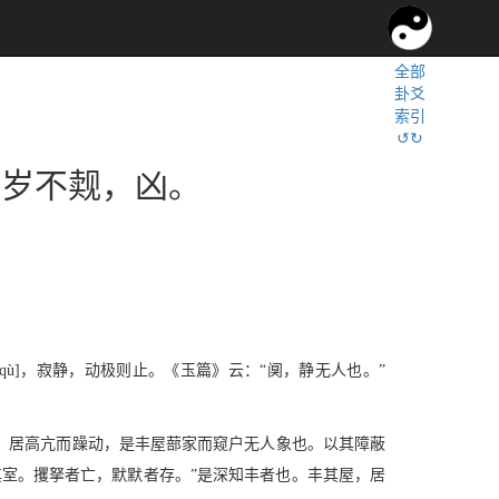
全部
卦爻
索引
↺↻
三岁不觌，凶。
ù]，寂静，动极则止。《玉篇》云：“阒，静无人也。”
，居高亢而躁动，是丰屋蔀家而窥户无人象也。以其障蔽
室。攫拏者亡，默默者存。”是深知丰者也。丰其屋，居