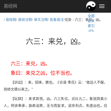
易经网
易
经
全部
文
/
易经网
/
易经注释
/
单爻注释
/
执象易注
/兑卦 - 六三：来兑，凶。
卦爻
化,
索引
国
↺↻
学
文
六三：来兑，凶。
化
六三：来兑，凶。
象曰：来兑之凶，位不当也。
【训诂】：来，招徕，巽也。《论语·季氏》云：“故远人不服，
则修文德以来之。”
【玩辞】：来求其悦，凶。六三失位，近比九二，象犹阴柔小
人，阿谀奉承，胁肩谄笑，无与而妄求，说非利贞，失道凶也。位