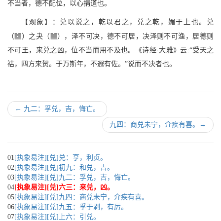
不当者，德不配位，以心捐道也。
【观象】：兑以说之，乾以君之，兑之乾，媚于上也。兑
V
b
（
）之夬（
），泽不可决，德不可居，决泽则不可渔，居德则
不可王，来兑之凶，位不当而用不及也。《诗经·大雅》云:“受天之
祜，四方来贺。于万斯年，不遐有佐。”说而不决者也。
←
九二：孚兑，吉，悔亡。
九四：商兑未宁，介疾有喜。
→
01
[执象易注][兑]兑：亨，利贞。
02
[执象易注][兑]初九：和兑，吉。
03
[执象易注][兑]九二：孚兑，吉，悔亡。
04
[执象易注][兑]六三：来兑，凶。
05
[执象易注][兑]九四：商兑未宁，介疾有喜。
06
[执象易注][兑]九五：孚于剥，有厉。
07
[执象易注][兑]上六：引兑。