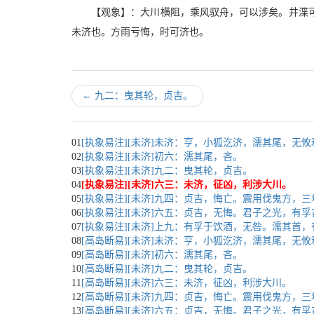
【观象】：大川横阻，乘风驭舟，可以涉矣。井渫
未济也。方雨亏悔，时可济也。
←
九二：曳其轮，贞吉。
01
[执象易注][未济]未济：亨，小狐汔济，濡其尾，无攸
02
[执象易注][未济]初六：濡其尾，吝。
03
[执象易注][未济]九二：曳其轮，贞吉。
04
[执象易注][未济]六三：未济，征凶，利涉大川。
05
[执象易注][未济]九四：贞吉，悔亡。震用伐鬼方，
06
[执象易注][未济]六五：贞吉，无悔。君子之光，有孚
07
[执象易注][未济]上九：有孚于饮酒，无咎。濡其首
08
[高岛断易][未济]未济：亨，小狐汔济，濡其尾，无攸
09
[高岛断易][未济]初六：濡其尾，吝。
10
[高岛断易][未济]九二：曳其轮，贞吉。
11
[高岛断易][未济]六三：未济，征凶，利涉大川。
12
[高岛断易][未济]九四：贞吉，悔亡。震用伐鬼方，
13
[高岛断易][未济]六五：贞吉，无悔。君子之光，有孚