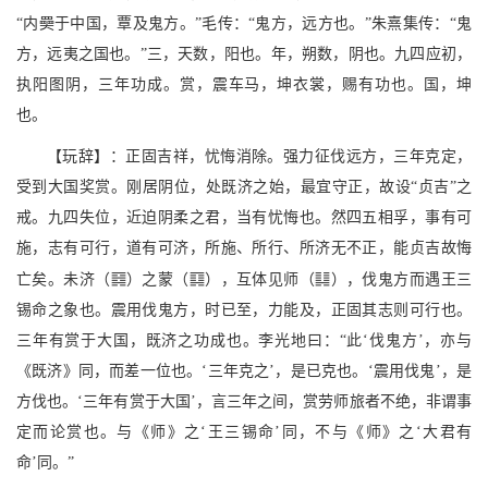
“内奰于中国，覃及鬼方。”毛传：“鬼方，远方也。”朱熹集传：“鬼
方，远夷之国也。”三，天数，阳也。年，朔数，阴也。九四应初，
执阳图阴，三年功成。赏，震车马，坤衣裳，赐有功也。国，坤
也。
【玩辞】：正固吉祥，忧悔消除。强力征伐远方，三年克定，
受到大国奖赏。刚居阴位，处既济之始，最宜守正，故设“贞吉”之
戒。九四失位，近迫阴柔之君，当有忧悔也。然四五相孚，事有可
施，志有可行，道有可济，所施、所行、所济无不正，能贞吉故悔
?
r
u
亡矣。未济（
）之蒙（
），互体见师（
），伐鬼方而遇王三
锡命之象也。震用伐鬼方，时已至，力能及，正固其志则可行也。
三年有赏于大国，既济之功成也。李光地曰：“此‘伐鬼方’，亦与
《既济》同，而差一位也。‘三年克之’，是已克也。‘震用伐鬼’，是
方伐也。‘三年有赏于大国’，言三年之间，赏劳师旅者不绝，非谓事
定而论赏也。与《师》之‘王三锡命’同，不与《师》之‘大君有
命’同。”