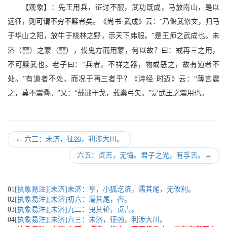
【观象】：先王用兵，征讨不服，武功既成，马放南山，是以
远征，则可谓不穷不黩者矣。《尚书·武成》云：“乃偃武修文，归马
于华山之阳，放牛于桃林之野，示天下弗服。”是王师之武成也。未
?
r
济（
）之蒙（
），伐鬼方而用蒙，何以故？曰：戒再三之用，
不可黩武也。老子曰：“兵者，不祥之器，物或恶之，故有道者不
处。”有道者不处，而况于再三者乎？《诗经·时迈》云：“薄言震
之，莫不震叠。”又：“载戢干戈，载橐弓矢。”是武王之震用也。
←
六三：未济，征凶，利涉大川。
六五：贞吉，无悔。君子之光，有孚吉。
→
01
[执象易注][未济]未济：亨，小狐汔济，濡其尾，无攸利。
02
[执象易注][未济]初六：濡其尾，吝。
03
[执象易注][未济]九二：曳其轮，贞吉。
04
[执象易注][未济]六三：未济，征凶，利涉大川。