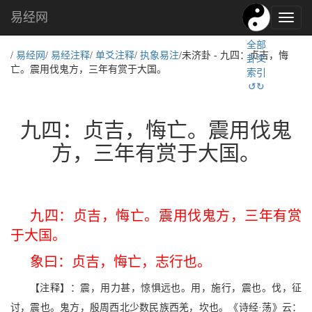
易经网
易
经
全部
文
/
易经网
/
易经注释
/
单爻注释
/
执象易注
/未济卦 - 九四：贞吉，悔
卦爻
化,
亡。震用伐鬼方，三年有赏于大国。
索引
国
↺↻
学
文
化
九四：贞吉，悔亡。震用伐鬼
方，三年有赏于大国。
九四：贞吉，悔亡。震用伐鬼方，三年有赏
于大国。
象曰：贞吉，悔亡，志行也。
【注释】：震，用力甚，惊惧远也。用，施行，震也。伐，征
讨，震也。鬼方，殷周西北少数民族西羌，坎也。《诗经·荡》云：