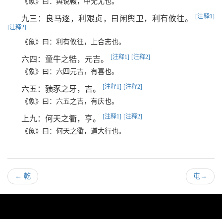
《象》曰：舆说輹，中无尤也。
[注释1]
九三：良马逐，利艰贞，曰闲舆卫，利有攸往。
[注释2]
《象》曰：利有攸往，上合志也。
[注释1]
[注释2]
六四：童牛之牿，元吉。
《象》曰：六四元吉，有喜也。
[注释1]
[注释2]
六五：豮豕之牙，吉。
《象》曰：六五之吉，有庆也。
[注释1]
[注释2]
上九：何天之衢，亨。
《象》曰：何天之衢，道大行也。
←
乾
屯
→