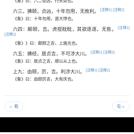
《象》曰：六二征凶，行失类也。
[注释1]
[注释2]
六三，拂颐，贞凶，十年勿用，无攸利。
《象》曰：十年勿用，道大悖也。
[注释1]
六四：颠颐，吉。虎视眈眈，其欲逐逐，无咎。
[注释2]
《象》》曰：颠颐之吉，上施光也。
[注释1]
[注释2]
六五：拂经，居贞吉，不可涉大川。
《象》曰：居贞之吉，顺以从上也。
[注释1]
[注释2]
上九：由颐，厉，吉。利涉大川。
《象》曰：由颐厉吉，大有庆也。
←
乾
屯
→