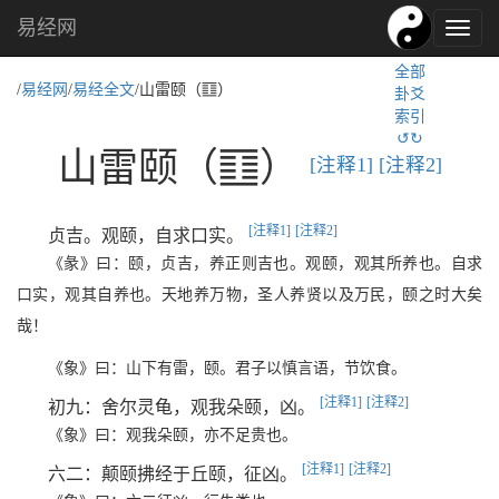
易经网
易
经
全部
文
m
/
易经网
/
易经全文
/山雷颐（
）
卦爻
化,
索引
国
↺↻
学
m
山雷颐（
）
[注释1]
[注释2]
文
化
[注释1]
[注释2]
贞吉。观颐，自求口实。
《彖》曰：颐，贞吉，养正则吉也。观颐，观其所养也。自求
口实，观其自养也。天地养万物，圣人养贤以及万民，颐之时大矣
哉！
《象》曰：山下有雷，颐。君子以慎言语，节饮食。
[注释1]
[注释2]
初九：舍尔灵龟，观我朵颐，凶。
《象》曰：观我朵颐，亦不足贵也。
[注释1]
[注释2]
六二：颠颐拂经于丘颐，征凶。