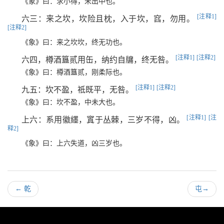
《象》曰：求小得，未出中也。
[注释1]
六三：来之坎，坎险且枕，入于坎，窞，勿用。
[注释2]
《象》曰：来之坎坎，终无功也。
[注释1]
[注释2]
六四，樽酒簋贰用缶，纳约自牖，终无咎。
《象》曰：樽酒簋贰，刚柔际也。
[注释1]
[注释2]
九五：坎不盈，祗既平，无咎。
《象》曰：坎不盈，中未大也。
[注释1]
[注
上六：系用徽纆，窴于丛棘，三岁不得，凶。
释2]
《象》曰：上六失道，凶三岁也。
←
乾
屯
→