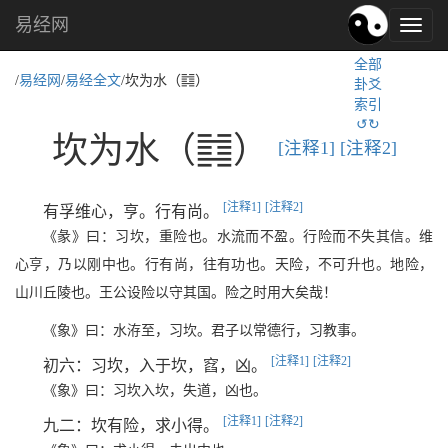
易经网
易
经
全部
文
Q
/
易经网
/
易经全文
/坎为水（
）
卦爻
化,
索引
国
↺↻
学
Q
坎为水（
）
[注释1]
[注释2]
文
化
[注释1]
[注释2]
有孚维心，亨。行有尚。
《彖》曰：习坎，重险也。水流而不盈。行险而不失其信。维
心亨，乃以刚中也。行有尚，往有功也。天险，不可升也。地险，
山川丘陵也。王公设险以守其国。险之时用大矣哉！
《象》曰：水洊至，习坎。君子以常德行，习教事。
[注释1]
[注释2]
初六：习坎，入于坎，窞，凶。
《象》曰：习坎入坎，失道，凶也。
[注释1]
[注释2]
九二：坎有险，求小得。