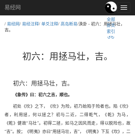
易经网
易
经
全部
文
/
易经网
/
易经注释
/
单爻注释
/
高岛断易
/涣卦 - 初六：用拯马壮，
卦爻
化,
吉。
索引
国
↺↻
学
文
化
初六：用拯马壮，吉。
初六：用拯马壮，吉。
《象传》曰：初六之吉，顺也。
初处《坎》之下，《坎》为险，初乃始陷于险者也。陷《坎》
者，利用拯，何以拯之？初与二近，二得乾气，《乾》为马，
《乾》健故“马壮”。初得二拯，如马之因风而走，得以脱险也，故
“吉”。按；《明夷》亦曰“用拯马壮，吉”，《明夷》下互《坎》，二