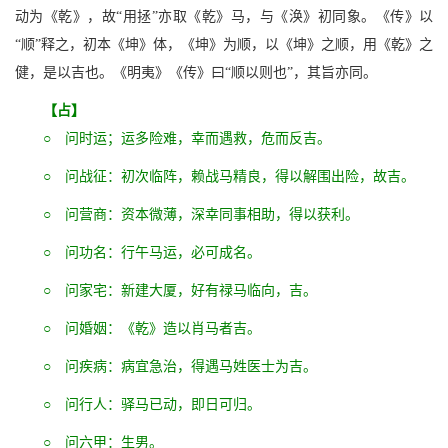
动为《乾》，故“用拯”亦取《乾》马，与《涣》初同象。《传》以
“顺”释之，初本《坤》体，《坤》为顺，以《坤》之顺，用《乾》之
健，是以吉也。《明夷》《传》曰“顺以则也”，其旨亦同。
【占】
○ 问时运；运多险难，幸而遇救，危而反吉。
○ 问战征：初次临阵，赖战马精良，得以解围出险，故吉。
○ 问营商：资本微薄，深幸同事相助，得以获利。
○ 问功名：行午马运，必可成名。
○ 问家宅：新建大厦，好有禄马临向，吉。
○ 问婚姻：《乾》造以肖马者吉。
○ 问疾病：病宜急治，得遇马姓医士为吉。
○ 问行人：驿马已动，即日可归。
○ 问六甲：生男。