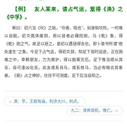
【例】 友人某来，请占气运，筮得《涣》之
《中孚》。
断曰：初六当《坎》之始，“坎者，陷也”，如身陷坎险，一时难
以自脱。初爻偶体属阴，用以拯者必藉阳刚，马《乾》象，得
《乾》刚之气，故足以拯之，是初以遇拯得吉也，即卜筮书所谓“绝
处逢生”之象。今足下占气运，得初爻辞，知足下现时运途，正在困
难之中，幸赖朋友，力为救护，得以脱离灾厄。足下惟当顺从其
言，自可逢凶化吉。此友或系肖马，或系姓马，当必有暗合其象
者。《易》占之神妙，往往不可测度，足下后当自知之。
←
涣：亨。王假有庙，利涉大川，利贞。
九二：涣奔其机，悔亡。
→