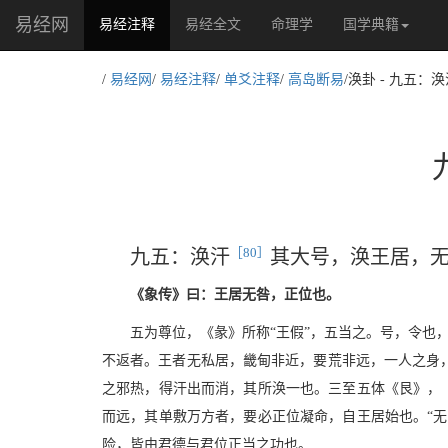
易经网
(current)
易经注释
易经全文
命理学
国学典籍
/
易经网
/
易经注释
/
单爻注释
/
高岛断易
/涣卦 - 九五
［80］
九五：涣汗
其大号，涣王居，
《象传》曰：王居无咎，正位也。
五为尊位，《彖》所称“王假”，五当之。号，令也，
不返者。王者无私居，畿甸非近，要荒非远，一人之身
之邪热，得汗出而消，其所涣一也。三至五体《艮》，《
而远，其单敷万方者，要必正位凝命，自王居始也。“无
险，皆由君德与君位正当之功也。