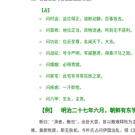
【占】
○ 问时运：运位得正，语默动静，百事皆吉。
○ 问营商：地位正当，货物流通，所到无不获利。
○ 问功名：位近至尊，名闻天下，大吉。
○ 问战征：号令严明，军威整肃，得奏汗马之勋。
○ 问婚姻：必得贵婿。
○ 问家宅：此宅非寻常百姓之家。
○ 问疾病：一汗即愈。
○ 问六甲：生女，主贵。
【例】 明治二十七年六月，朝鲜有东
断曰：“涣者，散也”，全卦大意，皆以散难释险为
难，奠厥攸居，斯无咎矣。今朴氏占问伊国治乱，得《