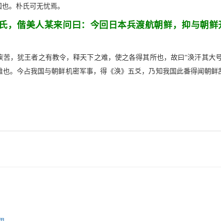
国也。朴氏可无忧焉。
氏，偕美人某来问曰：今回日本兵渡航朝鲜，抑与朝鲜
苦，犹王者之有教令，释天下之难，使之各得其所也，故曰“涣汗其大号
难也。今占我国与朝鲜机密军事，得《涣》五爻，乃知我国此番得闻朝鲜