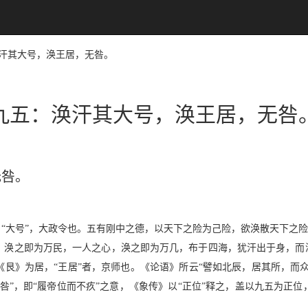
：涣汗其大号，涣王居，无咎。
九五：涣汗其大号，涣王居，无咎
无咎。
“大号”，大政令也。五有刚中之德，以天下之险为己险，欲涣散天下之险
，涣之即为万民，一人之心，涣之即为万几，布于四海，犹汗出于身，而浃
艮》为居，“王居”者，京师也。《论语》所云“譬如北辰，居其所，而众
咎”，即“履帝位而不疚”之意，《象传》以“正位”释之，盖以九五为正