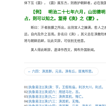
体下互《震》，《震》属东方，则救护朝鲜者，必在我
【例】 明治二十七年六月，山田德明
占，则可以知之。筮得《涣》之《蒙》。
断曰：汗者肤腠之所出，出则宣人之臃满，愈人之疾
远，自内及外之旨焉。卦名曰《涣》，其义总在涣散险
将与朝鲜启衅，玩此爻辞，可信别无他意。
美人得此断辞，遂译作西文，揭布外国新闻。
←
六四：涣其群，元吉。涣有丘，匪夷所思。
01
[执象易注][涣]涣：亨。王假有庙，利涉大川，利贞。
02
[执象易注][涣]初六：用拯马壮，吉。
03
[执象易注][涣]九二：涣奔其机，悔亡。
04
[执象易注][涣]六三：涣其躬，无悔。