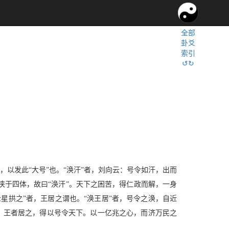
全部
卦爻
索引
↺↻
。
，以发此“大号”也。“涣汗”者，刘向云：号令如汗，出而
于四体，故曰“涣汗”。天下之困苦，得仁政而解，一身
星拱之”者，王居之谓也。“涣王居”者，号令之涣，自近
位，王者居之，得以号令天下。以一亿兆之心，而济万民之