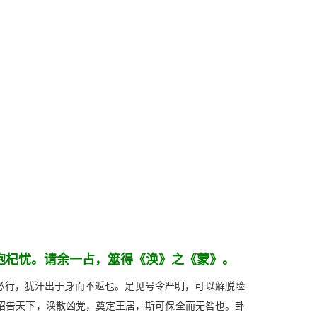
抱杞忧。请余一占，筮得《涣》之《蒙》。
出必行，犹汗出于身而不返也。足见号令严明，可以解脱险
诏告天下，涣散凶党，奠定王居，斯可保全而无咎也。卦