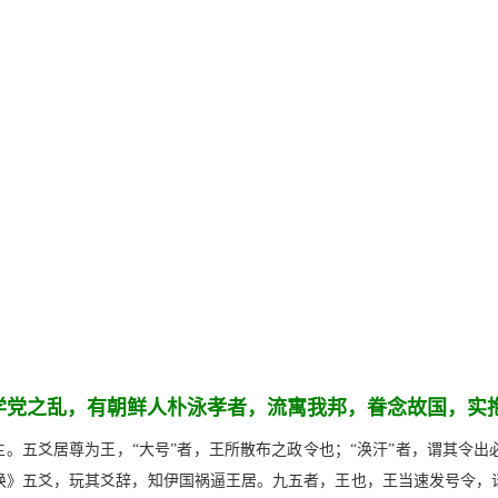
学党之乱，有朝鲜人朴泳孝者，流寓我邦，眷念故国，实
主。五爻居尊为王，“大号”者，王所散布之政令也；“涣汗”者，谓其令
涣》五爻，玩其爻辞，知伊国祸逼王居。九五者，王也，王当速发号令，