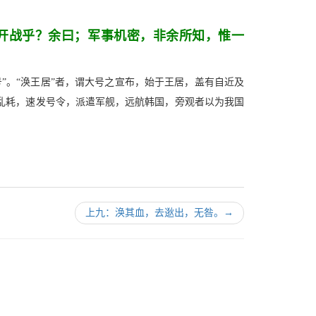
开战乎？余曰；军事机密，非余所知，惟一
”。“涣王居”者，谓大号之宣布，始于王居，盖有自近及
乱耗，速发号令，派遣军舰，远航韩国，旁观者以为我国
上九：涣其血，去逖出，无咎。
→