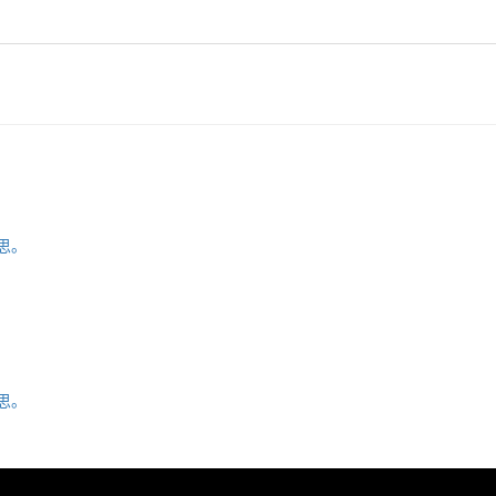
思。
思。