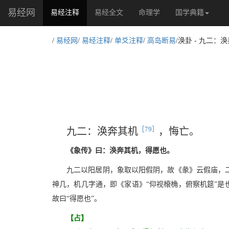
易经网
(current)
易经注释
易经全文
命理学
国学典籍
/
易经网
/
易经注释
/
单爻注释
/
高岛断易
/涣卦 - 九二
［79］
九二：涣奔其机
，悔亡。
《象传》曰：涣奔其机，得愿也。
九二以阳居阴，象取以阳假阴，故《彖》云假庙，
神几，机几字通，即《家语》“仰视榱桷，俯察机筵”是
故曰“得愿也”。
【占】