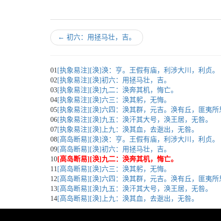
←
初六：用拯马壮，吉。
01
[执象易注][涣]涣：亨。王假有庙，利涉大川，利贞。
02
[执象易注][涣]初六：用拯马壮，吉。
03
[执象易注][涣]九二：涣奔其机，悔亡。
04
[执象易注][涣]六三：涣其躬，无悔。
05
[执象易注][涣]六四：涣其群，元吉。涣有丘，匪夷所
06
[执象易注][涣]九五：涣汗其大号，涣王居，无咎。
07
[执象易注][涣]上九：涣其血，去逖出，无咎。
08
[高岛断易][涣]涣：亨。王假有庙，利涉大川，利贞。
09
[高岛断易][涣]初六：用拯马壮，吉。
10
[高岛断易][涣]九二：涣奔其机，悔亡。
11
[高岛断易][涣]六三：涣其躬，无悔。
12
[高岛断易][涣]六四：涣其群，元吉。涣有丘，匪夷所
13
[高岛断易][涣]九五：涣汗其大号，涣王居，无咎。
14
[高岛断易][涣]上九：涣其血，去逖出，无咎。