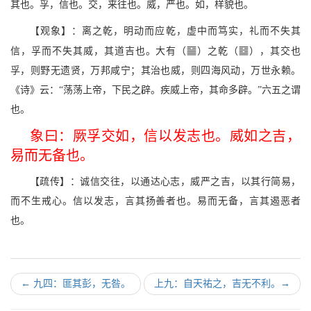
其也。孚，信也。交，来往也。威，严也。如，样貌也。
【观象】：离之乾，明动而应乾，虚中而笃实，礼而不失其
s
P
信，孚而不失其威，其道吉也。大有（
）之乾（
），其交也
孚，则野无遗贤，万邦咸宁；其治也威，则四海风动，万世永赖。
《诗》云：“荡荡上帝，下民之辟。疾威上帝，其命多辟。”六五之谓
也。
象曰：厥孚交如，信以发志也。威如之吉，
易而无备也。
【疏传】：诚信交往，以通达心志，威严之吉，以其行简易，
而不生戒心。信以发志，言其扬善者也。易而无备，言其遏恶者
也。
←
九四：匪其彭，无咎。
上九：自天祐之，吉无不利。
→