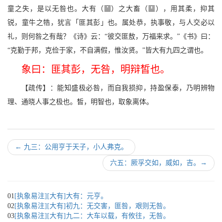
s
k
童之失，是以无咎也。大有（
）之大畜（
），用其柔，抑其
锐，童牛之牿，犹言「匪其彭」也。属处恭，执事敬，与人交必以
礼，则何咎之有哉？《诗》云：“彼交匪敖，万福来求。”《书》曰：
“克勤于邦，克俭于家，不自满假，惟汝贤。”皆大有九四之谓也。
象曰：匪其彭，无咎，明辩皙也。
【疏传】：能知盛极必咎，而自我损抑，持盈保泰，乃明辨物
理、通晓人事之极也。皙，明智也，取象离体。
←
九三：公用亨于天子，小人弗克。
六五：厥孚交如，威如，吉。
→
01
[执象易注][大有]大有：元亨。
02
[执象易注][大有]初九：无交害，匪咎，艰则无咎。
03
[执象易注][大有]九二：大车以载，有攸往，无咎。