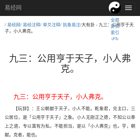
易经网
易
经
全部
文
/
易经网
/
易经注释
/
单爻注释
/
执象易注
/大有卦 - 九三：公用亨于天
卦爻
化,
子，小人弗克。
索引
国
↺↻
学
文
化
九三：公用亨于天子，小人弗
克。
九三：公用亨于天子，小人弗克。
【玩辞】：王公朝献于天子，小人不能。乾象君，兑主口，三
公居位，是「公用亨于天子」之象。小人无刚正之德，不知公以奉
上之道，专以富有为私，不能担当，是以「小人弗克」也。亨，朝
献。克者，能也。