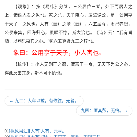
【观象】：按《易纬》分爻，三公居位三爻，处下而居人之
上，诸侯人君之象也。乾之兑，天子降心，屈驾逆公，是「公用亨
s
P
于天子」之象也。大有（
）之睽（
），六五屈尊，虚己养贤，
公侯来宾，四海归心，虽睽不悖，斯大治也。《诗》云：“我有旨
酒，以燕乐嘉宾之心。”犹六五尊贤九三之辞也。
象曰：公用亨于天子，小人害也。
【疏传】：小人无刚正之德，藏富于一身，无天下为公之心，
得此反害其身，斯不可不慎也。
←
九二：大车以载，有攸往，无咎。
九四：匪其彭，无咎。
→
01
[执象易注][大有]大有：元亨。