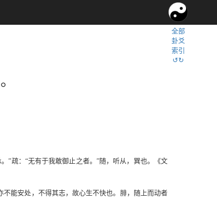
全部
卦爻
索引
↺↻
快。
承。”疏：“无有于我敢御止之者。”随，听从，巽也。《文
亦不能安处，不得其志，故心生不快也。腓，随上而动者