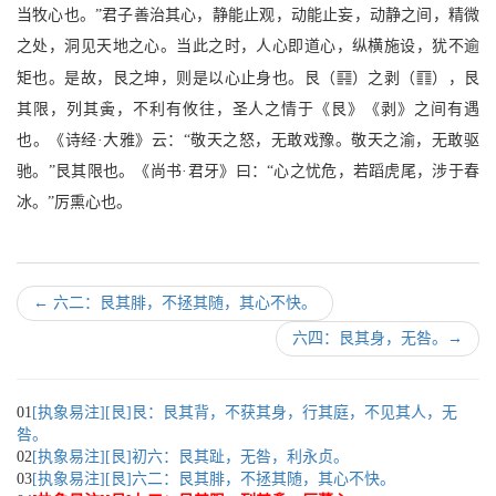
当牧心也。”君子善治其心，静能止观，动能止妄，动静之间，精微
之处，洞见天地之心。当此之时，人心即道心，纵横施设，犹不逾
:
c
矩也。是故，艮之坤，则是以心止身也。艮（
）之剥（
），艮
其限，列其夤，不利有攸往，圣人之情于《艮》《剥》之间有遇
也。《诗经·大雅》云：“敬天之怒，无敢戏豫。敬天之渝，无敢驱
驰。”艮其限也。《尚书·君牙》曰：“心之忧危，若蹈虎尾，涉于春
冰。”厉熏心也。
←
六二：艮其腓，不拯其随，其心不快。
六四：艮其身，无咎。
→
01
[执象易注][艮]艮：艮其背，不获其身，行其庭，不见其人，无
咎。
02
[执象易注][艮]初六：艮其趾，无咎，利永贞。
03
[执象易注][艮]六二：艮其腓，不拯其随，其心不快。