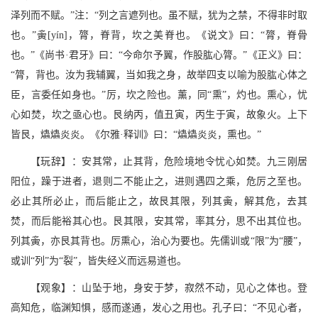
泽列而不赋。”注：“列之言遮列也。虽不赋，犹为之禁，不得非时取
也。”夤[yín]，膂，脊背，坎之美脊也。《说文》曰：“膂，脊骨
也。”《尚书·君牙》曰：“今命尔予翼，作股肱心膂。”《正义》曰：
“膂，背也。汝为我辅翼，当如我之身，故举四支以喻为股肱心体之
臣，言委任如身也。”厉，坎之险也。薰，同“熏”，灼也。熏心，忧
心如焚，坎之亟心也。艮纳丙，值丑寅，丙生于寅，故象火。上下
皆艮，爞爞炎炎。《尔雅·释训》曰：“爞爞炎炎，熏也。”
【玩辞】：安其常，止其背，危险境地令忧心如焚。九三刚居
阳位，躁于进者，退则二不能止之，进则遇四之乘，危厉之至也。
必止其所必止，而后能止之，故艮其限，列其夤，解其危，去其
焚，而后能裕其心也。艮其限，安其常，率其分，思不出其位也。
列其夤，亦艮其背也。厉熏心，治心为要也。先儒训或“限”为“腰”，
或训“列”为“裂”，皆失经义而远易道也。
【观象】：山坠于地，身安于梦，寂然不动，见心之体也。登
高知危，临渊知惧，感而遂通，发心之用也。孔子曰：“不见心者，