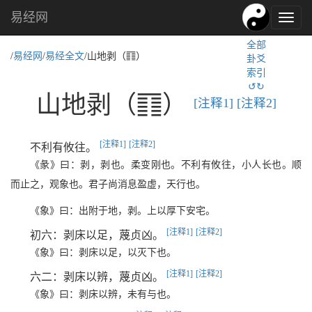
易经网
易
经
全部
文
c
/
易经网
/
易经全文
/山地剥（
）
卦爻
化,
索引
国
↺↻
学
c
山地剥（
）
[注释1]
[注释2]
文
化
[注释1]
[注释2]
不利有攸往。
《彖》曰：剥，剥也。柔变刚也。不利有攸往，小人长也。顺
而止之，观象也。君子尚消息盈虚，天行也。
《象》曰：出附于地，剥。上以厚下安宅。
[注释1]
[注释2]
初六：剥床以足，蔑贞凶。
《象》曰：剥床以足，以灭下也。
[注释1]
[注释2]
六二：剥床以辨，蔑贞凶。
《象》曰：剥床以辨，未有与也。