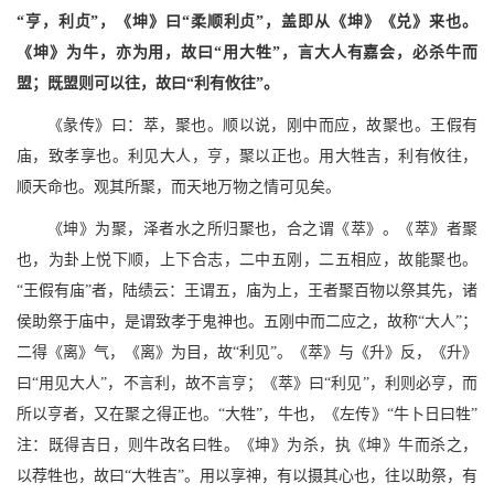
“亨，利贞”，《坤》曰“柔顺利贞”，盖即从《坤》《兑》来也。
《坤》为牛，亦为用，故曰“用大牲”，言大人有嘉会，必杀牛而
盟；既盟则可以往，故曰“利有攸往”。
《彖传》曰：萃，聚也。顺以说，刚中而应，故聚也。王假有
庙，致孝享也。利见大人，亨，聚以正也。用大牲吉，利有攸往，
顺天命也。观其所聚，而天地万物之情可见矣。
《坤》为聚，泽者水之所归聚也，合之谓《萃》。《萃》者聚
也，为卦上悦下顺，上下合志，二中五刚，二五相应，故能聚也。
“王假有庙”者，陆绩云：王谓五，庙为上，王者聚百物以祭其先，诸
侯助祭于庙中，是谓致孝于鬼神也。五刚中而二应之，故称“大人”；
二得《离》气，《离》为目，故“利见”。《萃》与《升》反，《升》
曰“用见大人”，不言利，故不言亨；《萃》曰“利见”，利则必亨，而
所以亨者，又在聚之得正也。“大牲”，牛也，《左传》“牛卜日曰牲”
注：既得吉日，则牛改名曰牲。《坤》为杀，执《坤》牛而杀之，
以荐牲也，故曰“大牲吉”。用以享神，有以摄其心也，往以助祭，有