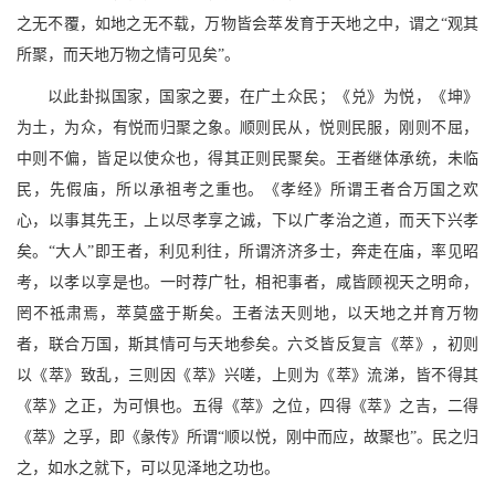
之无不覆，如地之无不载，万物皆会萃发育于天地之中，谓之“观其
所聚，而天地万物之情可见矣”。
以此卦拟国家，国家之要，在广土众民；《兑》为悦，《坤》
为土，为众，有悦而归聚之象。顺则民从，悦则民服，刚则不屈，
中则不偏，皆足以使众也，得其正则民聚矣。王者继体承统，未临
民，先假庙，所以承祖考之重也。《孝经》所谓王者合万国之欢
心，以事其先王，上以尽孝享之诚，下以广孝治之道，而天下兴孝
矣。“大人”即王者，利见利往，所谓济济多士，奔走在庙，率见昭
考，以孝以享是也。一时荐广牡，相祀事者，咸皆顾视天之明命，
罔不祗肃焉，萃莫盛于斯矣。王者法天则地，以天地之并育万物
者，联合万国，斯其情可与天地参矣。六爻皆反复言《萃》，初则
以《萃》致乱，三则因《萃》兴嗟，上则为《萃》流涕，皆不得其
《萃》之正，为可惧也。五得《萃》之位，四得《萃》之吉，二得
《萃》之孚，即《彖传》所谓“顺以悦，刚中而应，故聚也”。民之归
之，如水之就下，可以见泽地之功也。