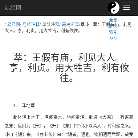
易经网
易
经
全部
文
/
易经网
/
易经注释
/
单爻注释
/
高岛断易
/萃卦 - 萃：王假有庙，利见
卦爻
化,
大人。亨，利贞。用大牲吉，利有攸往。
索引
国
↺↻
学
文
化
萃：王假有庙，利见大人。
亨，利贞。用大牲吉，利有攸
往。
45 泽地萃
卦体泽上地下，泽能畜水，地能畜泽。卦通《大畜》，有畜聚
之象；反则为《升》，《升》《象》曰“积小以高大”，有积聚之义。
卦自《姤》来，《序卦传》曰：“姤者，遇也。物相遇而后聚，故受