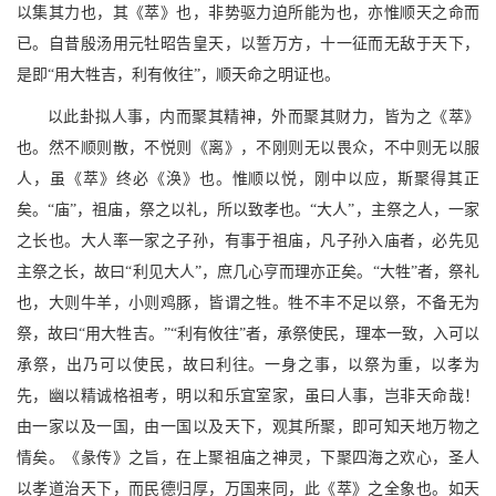
以集其力也，其《萃》也，非势驱力迫所能为也，亦惟顺天之命而
已。自昔殷汤用元牡昭告皇天，以誓万方，十一征而无敌于天下，
是即“用大牲吉，利有攸往”，顺天命之明证也。
以此卦拟人事，内而聚其精神，外而聚其财力，皆为之《萃》
也。然不顺则散，不悦则《离》，不刚则无以畏众，不中则无以服
人，虽《萃》终必《涣》也。惟顺以悦，刚中以应，斯聚得其正
矣。“庙”，祖庙，祭之以礼，所以致孝也。“大人”，主祭之人，一家
之长也。大人率一家之子孙，有事于祖庙，凡子孙入庙者，必先见
主祭之长，故曰“利见大人”，庶几心亨而理亦正矣。“大牲”者，祭礼
也，大则牛羊，小则鸡豚，皆谓之牲。牲不丰不足以祭，不备无为
祭，故曰“用大牲吉。”“利有攸往”者，承祭使民，理本一致，入可以
承祭，出乃可以使民，故曰利往。一身之事，以祭为重，以孝为
先，幽以精诚格祖考，明以和乐宜室家，虽曰人事，岂非天命哉！
由一家以及一国，由一国以及天下，观其所聚，即可知天地万物之
情矣。《彖传》之旨，在上聚祖庙之神灵，下聚四海之欢心，圣人
以孝道治天下，而民德归厚，万国来同，此《萃》之全象也。如天