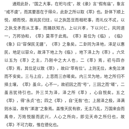
通观此卦，“国之大事，在祀与戎”，故《彖》言“假有庙”，象言
“戒不虞”，而其要首在于得众，此卦之所以取《萃》也。卦体下顺上
悦，顺而悦，故兆民归往，以之执笾豆而相祀事，而礼仪不忒，以
之执戈矛而从王事，而踊跃知方。上以兴孝，下以兴仁，风同道
一，万邦协和，《萃》莫萃于此焉。《萃》易位为《临》，《临》
《象》曰“容保民无疆”，《萃》之象矣。二卦同为泽地，泽足以惠
民，地足以容众，故泽下地上为《临》，地下泽上为《萃》。六爻
以五为《萃》之主，乃刚中之大人也，二《萃》焉，初与四亦
《萃》焉，其位足以致《萃》，故曰“萃有位”。上则无位，未免泣涕
而不安矣。三与上应，上悲而三亦嗟矣。内三爻为地，地之所归不
择土壤，《萃》虽众，心不一，故初因之而“号”，三因之而“嗟”，二
虽吉犹待引也。外三爻为泽，泽之所《萃》，心自悦矣。五之
《萃》，得“永贞”也；四之《萃》，自“无咎”也；上居泽之极，泽满
则水溢，故有“涕澺”之象焉。盖惟天民有欲，无主乃乱，万国来会而
禹帝，万姓悦服而武兴，人心之所向，即见天命之所归也，故
《萃》不可力取，惟在德化也。