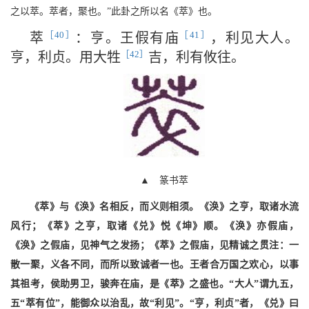
之以萃。萃者，聚也。”此卦之所以名《萃》也。
［40］
［41］
萃
：亨。王假有庙
，利见大人。
［42］
亨，利贞。用大牲
吉，利有攸往。
▲ 篆书萃
《萃》与《涣》名相反，而义则相须。《涣》之亨，取诸水流
风行；《萃》之亨，取诸《兑》悦《坤》顺。《涣》亦假庙，
《涣》之假庙，见神气之发扬；《萃》之假庙，见精诚之贯注：一
散一聚，义各不同，而所以致诚者一也。王者合万国之欢心，以事
其祖考，侯助男卫，骏奔在庙，是《萃》之盛也。“大人”谓九五，
五“萃有位”，能御众以治乱，故“利见”。“亨，利贞”者，《兑》曰