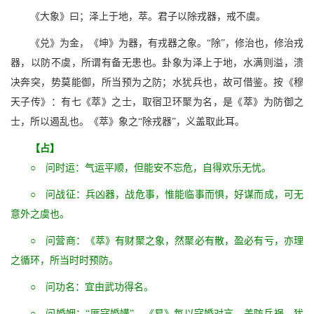
《大象》曰；泽上于地，萃。君子以除戎器，戒不虞。
《兑》为金，《坤》为器，有戎器之象。“除”，修治也，修治戎
器，以防不虞，所谓有备无患也。卦象为泽上于地，水满则溢，溃
决奔突，势莫能御，所当预为之防；水犹兵也，故可借鉴。按《穆
天子传》：有七《萃》之士，取宿卫环聚为名，是《萃》为防御之
士，所以遏乱也。《萃》象之“除戎器”，义盖取此耳。
【占】
○ 问时运：气运平顺，但能安不忘危，自得欢乐无忧。
○ 问战征：兵凶器，战危事，惟能临事而惧，好谋而成，可无
意外之虞也。
○ 问营商：《萃》有财聚之象，然聚必有散，盈必有亏，亦理
之循环，所当时时预防。
○ 问功名：宜由武功得名。
○ 问婚姻：“匪寇婚媾”，《易》每以寇婚对言，盖防兵祸，犹