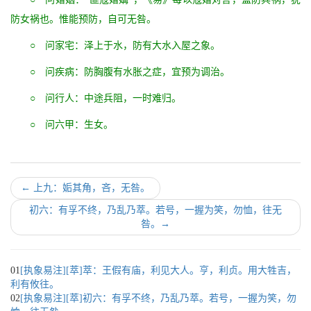
防女祸也。惟能预防，自可无咎。
○ 问家宅：泽上于水，防有大水入屋之象。
○ 问疾病：防胸腹有水胀之症，宜预为调治。
○ 问行人：中途兵阻，一时难归。
○ 问六甲：生女。
←
上九：姤其角，吝，无咎。
初六：有孚不终，乃乱乃萃。若号，一握为笑，勿恤，往无
咎。
→
01
[执象易注][萃]萃：王假有庙，利见大人。亨，利贞。用大牲吉，
利有攸往。
02
[执象易注][萃]初六：有孚不终，乃乱乃萃。若号，一握为笑，勿