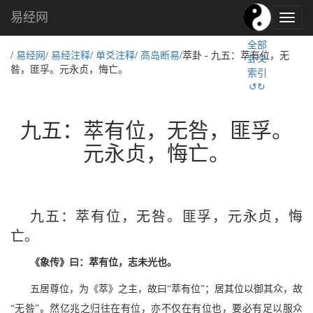
易经网
易
经
全部
文
/
易经网
/
易经注释
/
单爻注释
/
高岛断易
/萃卦 - 九五：萃有位，无
卦爻
化,
咎，匪孚。元永贞，悔亡。
索引
国
↺↻
学
文
化
九五：萃有位，无咎，匪孚。
元永贞，悔亡。
九五：萃有位，无咎。匪孚，元永贞，悔
亡。
《象传》曰：萃有位，志未光也。
五居尊位，为《萃》之主，故曰“萃有位”；居其位以御其众，故
“无咎”。然亿兆之归往在有位，亦不仅在有位也，要必有足以服众