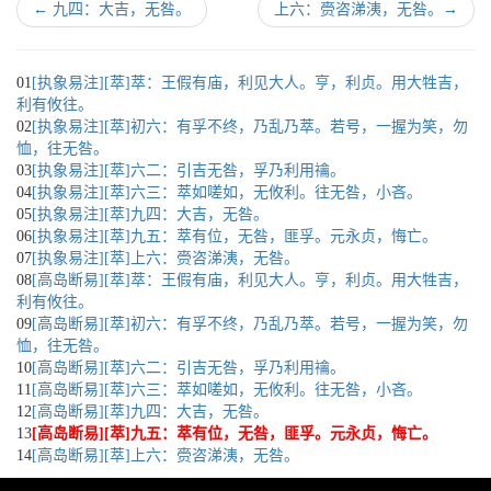
←
九四：大吉，无咎。
上六：赍咨涕洟，无咎。
→
01
[执象易注][萃]萃：王假有庙，利见大人。亨，利贞。用大牲吉，
利有攸往。
02
[执象易注][萃]初六：有孚不终，乃乱乃萃。若号，一握为笑，勿
恤，往无咎。
03
[执象易注][萃]六二：引吉无咎，孚乃利用禴。
04
[执象易注][萃]六三：萃如嗟如，无攸利。往无咎，小吝。
05
[执象易注][萃]九四：大吉，无咎。
06
[执象易注][萃]九五：萃有位，无咎，匪孚。元永贞，悔亡。
07
[执象易注][萃]上六：赍咨涕洟，无咎。
08
[高岛断易][萃]萃：王假有庙，利见大人。亨，利贞。用大牲吉，
利有攸往。
09
[高岛断易][萃]初六：有孚不终，乃乱乃萃。若号，一握为笑，勿
恤，往无咎。
10
[高岛断易][萃]六二：引吉无咎，孚乃利用禴。
11
[高岛断易][萃]六三：萃如嗟如，无攸利。往无咎，小吝。
12
[高岛断易][萃]九四：大吉，无咎。
13
[高岛断易][萃]九五：萃有位，无咎，匪孚。元永贞，悔亡。
14
[高岛断易][萃]上六：赍咨涕洟，无咎。