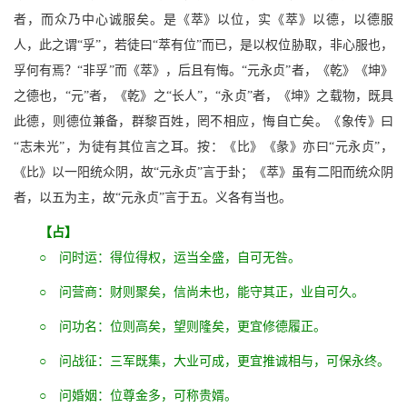
者，而众乃中心诚服矣。是《萃》以位，实《萃》以德，以德服
人，此之谓“孚”，若徒曰“萃有位”而已，是以权位胁取，非心服也，
孚何有焉？“非孚”而《萃》，后且有悔。“元永贞”者，《乾》《坤》
之德也，“元”者，《乾》之“长人”，“永贞”者，《坤》之载物，既具
此德，则德位兼备，群黎百姓，罔不相应，悔自亡矣。《象传》曰
“志未光”，为徒有其位言之耳。按：《比》《彖》亦曰“元永贞”，
《比》以一阳统众阴，故“元永贞”言于卦；《萃》虽有二阳而统众阴
者，以五为主，故“元永贞”言于五。义各有当也。
【占】
○ 问时运：得位得权，运当全盛，自可无咎。
○ 问营商：财则聚矣，信尚未也，能守其正，业自可久。
○ 问功名：位则高矣，望则隆矣，更宜修德履正。
○ 问战征：三军既集，大业可成，更宜推诚相与，可保永终。
○ 问婚姻：位尊金多，可称贵婿。