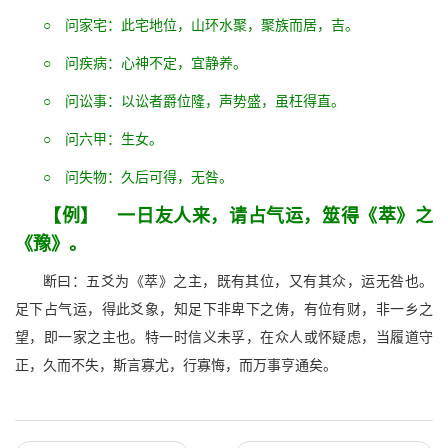
○ 问家宅：此宅地位，山环水聚，聚族而居，吉。
○ 问疾病：心神不定，宜静养。
○ 问讼事：以讼者爵位隆，声势盛，虽枉得直。
○ 问六甲：生女。
○ 问失物：久后可得，无咎。
【例】 一日友人来，请占气运，筮得《萃》之
《豫》。
断曰：五爻为《萃》之主，既有其位，又有其众，运无咎也。
足下占气运，得此爻象，知足下非卑下之俦，有位有财，非一乡之
望，即一家之主也。特一时信义未孚，在众人或怀疑虑，当履道守
正，久而不失，斯言寡尤，行寡悔，而万事亨通矣。