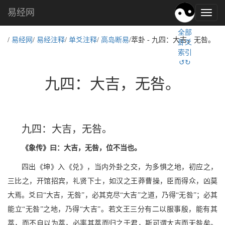
易经网
易
经
全部
文
/
易经网
/
易经注释
/
单爻注释
/
高岛断易
/萃卦 - 九四：大吉，无咎。
卦爻
化,
索引
国
↺↻
学
文
九四：大吉，无咎。
化
九四：大吉，无咎。
《象传》曰：大吉，无咎，位不当也。
四出《坤》入《兑》，当内外卦之交，为多惧之地，初应之，
三比之，开馆招宾，礼贤下士，如汉之王莽曹操，臣而得众，凶莫
大焉。爻曰“大吉，无咎”，必其克尽“大吉”之道，乃得“无咎”；必其
能立“无咎”之地，乃得“大吉”。若文王三分有二以服事殷，能有其
萃，而不自以为萃，必率其萃而归之于君，斯可谓大吉而无咎矣。