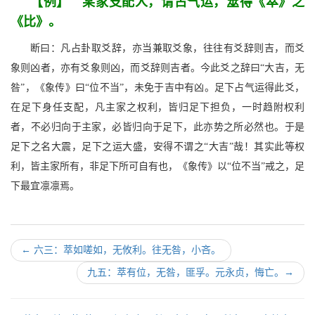
【例】 某家支配人，请占气运，筮得《萃》之
《比》。
断曰：凡占卦取爻辞，亦当兼取爻象，往往有爻辞则吉，而爻
象则凶者，亦有爻象则凶，而爻辞则吉者。今此爻之辞曰“大吉，无
咎”，《象传》曰“位不当”，未免于吉中有凶。足下占气运得此爻，
在足下身任支配，凡主家之权利，皆归足下担负，一时趋附权利
者，不必归向于主家，必皆归向于足下，此亦势之所必然也。于是
足下之名大震，足下之运大盛，安得不谓之“大吉”哉！其实此等权
利，皆主家所有，非足下所可自有也，《象传》以“位不当”戒之，足
下最宜凛凛焉。
←
六三：萃如嗟如，无攸利。往无咎，小吝。
九五：萃有位，无咎，匪孚。元永贞，悔亡。
→