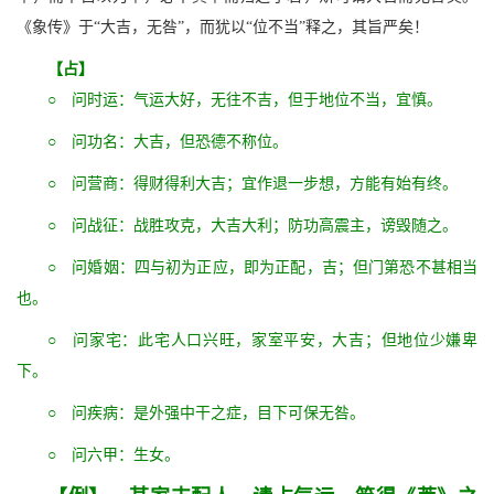
《象传》于“大吉，无咎”，而犹以“位不当”释之，其旨严矣！
【占】
○ 问时运：气运大好，无往不吉，但于地位不当，宜慎。
○ 问功名：大吉，但恐德不称位。
○ 问营商：得财得利大吉；宜作退一步想，方能有始有终。
○ 问战征：战胜攻克，大吉大利；防功高震主，谤毁随之。
○ 问婚姻：四与初为正应，即为正配，吉；但门第恐不甚相当
也。
○ 问家宅：此宅人口兴旺，家室平安，大吉；但地位少嫌卑
下。
○ 问疾病：是外强中干之症，目下可保无咎。
○ 问六甲：生女。