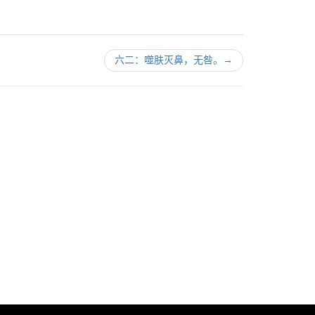
六二：噬肤灭鼻，无咎。
→