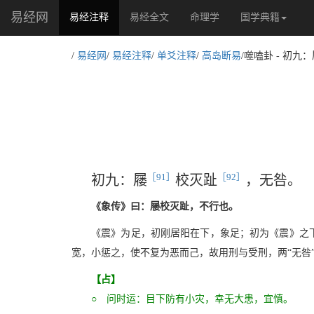
易经网
(current)
易经注释
易经全文
命理学
国学典籍
/
易经网
/
易经注释
/
单爻注释
/
高岛断易
/噬嗑卦 - 初
［91］
［92］
初九：屦
校灭趾
，无咎。
《象传》曰：屦校灭趾，不行也。
《震》为足，初刚居阳在下，象足；初为《震》之下
宽，小惩之，使不复为恶而己，故用刑与受刑，两“无咎
【占】
○ 问时运：目下防有小灾，幸无大患，宜慎。