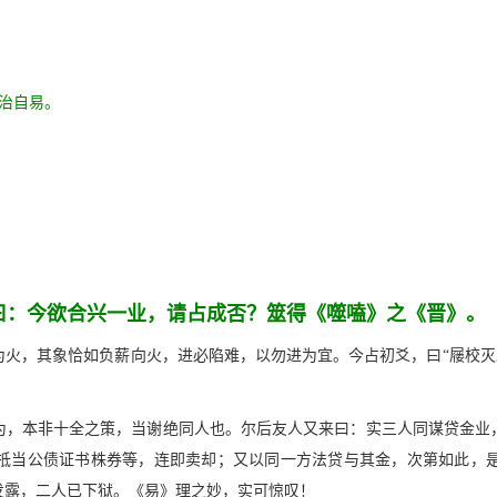
治自易。
曰：今欲合兴一业，请占成否？筮得《噬嗑》之《晋》。
火，其象恰如负薪向火，进必陷难，以勿进为宜。今占初爻，曰“屦校灭趾
为，本非十全之策，当谢绝同人也。尔后友人又来曰：实三人同谋贷金业
抵当公债证书株券等，连即卖却；又以同一方法贷与其金，次第如此，
发露，二人已下狱。《易》理之妙，实可惊叹！