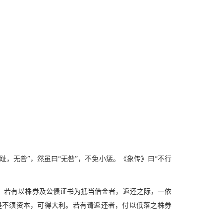
，无咎”，然虽曰“无咎”，不免小惩。《象传》曰“不行
，若有以株券及公债证书为抵当借金者，返还之际，一依
是不须资本，可得大利。若有请返还者，付以低落之株券