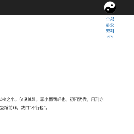
全部
卦爻
索引
↺↻
，以校之小，仅没其趾，罪小而罚轻也。初阳犹微，用刑亦
复蹈前非，故曰“不行也”。