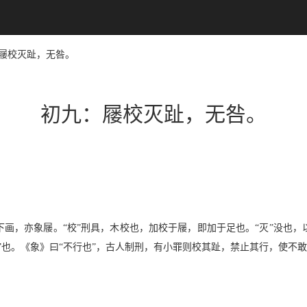
九：屦校灭趾，无咎。
初九：屦校灭趾，无咎。
画，亦象屦。“校”刑具，木校也，加校于屦，即加于足也。“灭”没也
”也。《象》曰“不行也”，古人制刑，有小罪则校其趾，禁止其行，使不敢