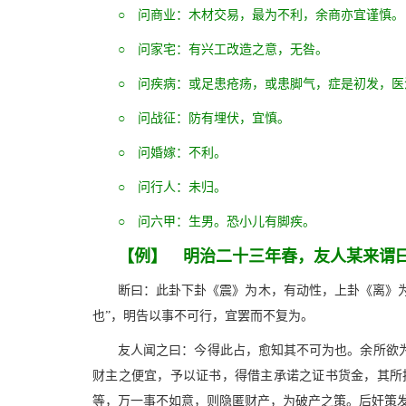
○ 问商业：木材交易，最为不利，余商亦宜谨慎。
○ 问家宅：有兴工改造之意，无咎。
○ 问疾病：或足患疮疡，或患脚气，症是初发，医
○ 问战征：防有埋伏，宜慎。
○ 问婚嫁：不利。
○ 问行人：未归。
○ 问六甲：生男。恐小儿有脚疾。
【例】 明治二十三年春，友人某来谓
断曰：此卦下卦《震》为木，有动性，上卦《离》为
也”，明告以事不可行，宜罢而不复为。
友人闻之曰：今得此占，愈知其不可为也。余所欲
财主之便宜，予以证书，得借主承诺之证书货金，其所
等，万一事不如意，则隐匿财产，为破产之策。后奸策