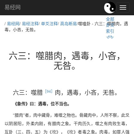
易经网
易
经
全部
文
/
易经网
/
易经注释
/
单爻注释
/
高岛断易
/噬嗑卦 - 六三：噬腊肉，遇
卦爻
化,
毒，小吝，无咎。
索引
国
↺↻
学
文
化
六三：噬腊肉，遇毒，小吝，
无咎。
［94］
六三：噬腊
肉，遇毒，小吝，无咎。
《象传》曰：遇毒，位不当也。
“腊肉”者，肉中藏骨，难噬之物也。骨藏肉中，人所不察，此爻
以阴居阳，外柔内刚，有腊肉之象。干肉历久，噬之有肉败生毒，
互卦（三、四、五）为《坎》，《坎》者毒之象。肉毒，如罪人强