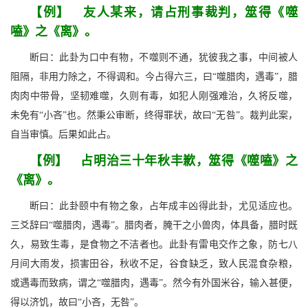
【例】 友人某来，请占刑事裁判，筮得《噬
嗑》之《离》。
断曰：此卦为口中有物，不噬则不通，犹彼我之事，中间被人
阻隔，非用力除之，不得调和。今占得六三，曰“噬腊肉，遇毒”，腊
肉肉中带骨，坚韧难噬，久则有毒，如犯人刚强难治，久将反噬，
未免有“小吝”也。然秉公审断，终得罪状，故曰“无咎”。裁判此案，
自当审慎。后果如此占。
【例】 占明治三十年秋丰歉，筮得《噬嗑》之
《离》。
断曰：此卦颐中有物之象，占年成丰凶得此卦，尤见适应也。
三爻辞曰“噬腊肉，遇毒”。腊肉者，腌干之小兽肉，体具备，腊时既
久，易致生毒，是食物之不洁者也。此卦有雷电交作之象，防七八
月间大雨发，损害田谷，秋收不足，谷食缺乏，致人民混食杂粮，
或遇毒而致病，谓之“噬腊肉，遇毒”。然今有外国米谷，输入甚便，
得以济饥，故曰“小吝，无咎”。