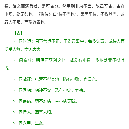
暴，治之而遇反噬，是可吝也。然用刑非为不当，故虽可吝，吝亦
小焉，终无咎也。《象传》曰“位不当也”，柔居阳位，不得其当，故
罪人不服，而反遇毒也。
【占】
○ 问时运：目下气运不正，于得意事中，每多失意，或待人而
反受人怨，幸无大害。
○ 问商业：明明可获利之业，或反有小损，多以处置不得其
当。
○ 问战征：屯营不得其地，防有小败，宜谨守。
○ 问家宅：宅神不安，恐有小灾，宜祷。
○ 问疾病：药不对病，幸小病无碍。
○ 问行人：因事未归。
○ 问六甲：生女。