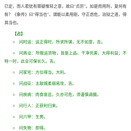
已定，而人君犹有罪疑惟轻之意，故曰“贞厉”。如是而用刑，复何有
咎？《象传》曰“得当也”，谓能以柔用刚，守正虑危，治狱之道，得
其当也。
【占】
○ 问时运：运正得时，所求所谋，无不如意，吉。
○ 问商业：所贩运货物，皆是上品，干净完美，大得利益；不
特一时，此业可保长久。吉。
○ 问家宅：方位得当，大利。
○ 问战征：主敌城柔弱易攻，吉。
○ 问疾病：肉食宣忌，久亦可危，须谨慎调摄。
○ 问行人：正获利归来。
○ 问六甲：生男。
○ 问失物：即得。