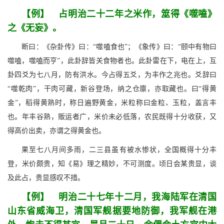
【例】 占明治二十二年之米作，筮得《噬嗑》
之《无妄》。
断曰：《杂卦传》曰：“噬嗑食也”；《象传》曰：“颐中有物曰
噬嗑，噬嗑而亨”，此卦辞皆关食物者也。此卦雷在下，电在上，互
卦四爻为七八月，防有洪水。今占得五爻，为丰作之兆也。爻辞曰
“噬乾肉”，干肉可藏，新谷登场，纳之仓廪，亦取藏也。曰“得黄
金”，稻得黄熟时，称日遍野黄金，米粒称曰金粒、玉粒，盖言丰
也。年丰谷熟，贩运者广，米价未必低落，农民既得十分收获，又
得高价出卖，亦谓之得黄金也。
果至七八月间多雨，二三县虽有被水惨状，全国概得十分丰
登，米价颇贵，知《易》理之精妙，不可测度。顷日会某贵显，谈
及此占，贵显感叹不措。
【例】 明治二十七年十二月，我海陆军在清国
山东省威海卫，清国军舰据要地防御，我军舰在港