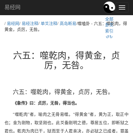
易经网
易
经
全部
文
/
易经网
/
易经注释
/
单爻注释
/
高岛断易
/噬嗑卦 - 六五：噬乾肉，得
卦爻
化,
黄金，贞厉，无咎。
索引
国
↺↻
学
文
化
六五：噬乾肉，得黄金，贞
厉，无咎。
六五：噬乾肉，得黄金，贞厉，无咎。
《象传》曰：贞厉，无咎，得当也。
“噬乾肉”者，喻肉之无骨易噬。“得黄金”者，黄为正，取正中
也；金为刚物，取坚刚也。此爻备刚明之德，尊居五位，即断狱之
君也。乾肉为肉已干，狱而至于人君亲决，亦必狱之已成者，罪虽