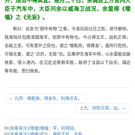
外，炮击不得其宜。是月二十日，余偶会土方宫内大
臣于汽车中，大臣问余以威海卫战况，余筮得《噬
嗑》之《无妄》。
断曰：此卦为“颐中有物”之象，今清兵因过日之败，退守僻地，
我海陆兵包围清国海军，犹颐中有物也。今占得五爻，战机正熟，
击敌之坚，可有意外之获也，谓之“噬乾肉，得黄金”。虽所行危险，
可保无害，谓之“贞厉，无咎”也。后果伊东海军中将，以水雷艇击破
铁索，侵入港内，击沉定远等数军舰，敌将丁汝昌以下自杀，镇远
等军舰，悉归我有。
←
九四：噬乾胏，得金矢，利艰贞吉。
上九：何校灭耳，凶。
→
01
[执象易注][噬嗑]噬嗑：亨，利用狱。
02
[执象易注][噬嗑]初九：屦校灭趾，无咎。