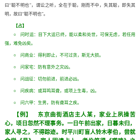
曰“聪不明也”，谓讼之听，全在于聪，刚而不中，失其聪，即失其
明，故曰“聪不明也”。
【占】
○ 问时运：目下大运已终，能以柔和处世，可保无虑，若任用
强，难免凶矣。
○ 问商业：得利即止，不可过贪，斯无大损。
○ 问家宅：防有意外之灾凶。
○ 问战征：切勿前进，前进必凶。
○ 问疾病：或耳鸣耳聋，或项上生毒，凶。
○ 问六甲：生男，防有聋耳之疾。
【例】 东京曲街酒店主人某，家业上夙操苦
心，顷日忽然不理事务。一日午前出家，日暮未归，
家人寻之，不得踪迹。时平川町盲人铃木孝伯，尝就