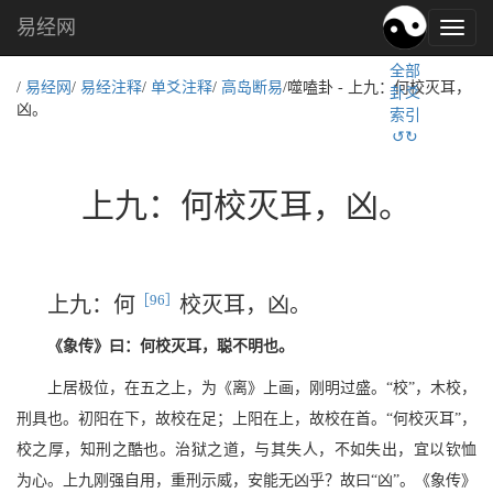
易经网
易
经
全部
文
/
易经网
/
易经注释
/
单爻注释
/
高岛断易
/噬嗑卦 - 上九：何校灭耳，
卦爻
化,
凶。
索引
国
↺↻
学
文
化
上九：何校灭耳，凶。
［96］
上九：何
校灭耳，凶。
《象传》曰：何校灭耳，聪不明也。
上居极位，在五之上，为《离》上画，刚明过盛。“校”，木校，
刑具也。初阳在下，故校在足；上阳在上，故校在首。“何校灭耳”，
校之厚，知刑之酷也。治狱之道，与其失人，不如失出，宜以钦恤
为心。上九刚强自用，重刑示威，安能无凶乎？故曰“凶”。《象传》