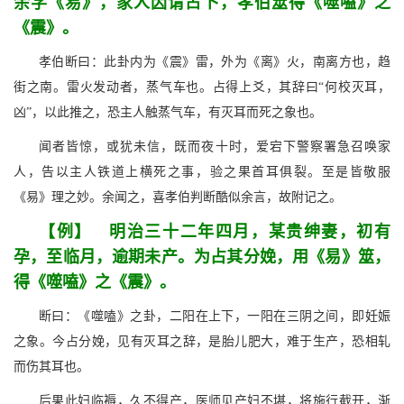
余学《易》，家人因请占卜，孝伯筮得《噬嗑》之
《震》。
孝伯断曰：此卦内为《震》雷，外为《离》火，南离方也，趋
街之南。雷火发动者，蒸气车也。占得上爻，其辞曰“何校灭耳，
凶”，以此推之，恐主人触蒸气车，有灭耳而死之象也。
闻者皆惊，或犹未信，既而夜十时，爱宕下警察署急召唤家
人，告以主人铁道上横死之事，验之果首耳俱裂。至是皆敬服
《易》理之妙。余闻之，喜孝伯判断酷似余言，故附记之。
【例】 明治三十二年四月，某贵绅妻，初有
孕，至临月，逾期未产。为占其分娩，用《易》筮，
得《噬嗑》之《震》。
断曰：《噬嗑》之卦，二阳在上下，一阳在三阴之间，即妊娠
之象。今占分娩，见有灭耳之辞，是胎儿肥大，难于生产，恐相轧
而伤其耳也。
后果此妇临褥，久不得产，医师见产妇不堪，将施行截开，渐