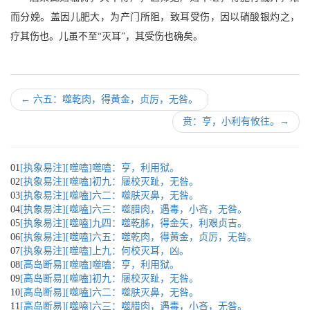
而分娩。盖因儿肥大，为产门所阻，致耳受伤，因以硝酸银灼之，
疗其伤也。儿虽不至“灭耳”，其受伤也确矣。
←
六五：噬乾肉，得黄金，贞厉，无咎。
贲：亨，小利有攸往。
→
01
[执象易注][噬嗑]噬嗑：亨，利用狱。
02
[执象易注][噬嗑]初九：屦校灭趾，无咎。
03
[执象易注][噬嗑]六二：噬肤灭鼻，无咎。
04
[执象易注][噬嗑]六三：噬腊肉，遇毒，小吝，无咎。
05
[执象易注][噬嗑]九四：噬乾胏，得金矢，利艰贞吉。
06
[执象易注][噬嗑]六五：噬乾肉，得黄金，贞厉，无咎。
07
[执象易注][噬嗑]上九：何校灭耳，凶。
08
[高岛断易][噬嗑]噬嗑：亨，利用狱。
09
[高岛断易][噬嗑]初九：屦校灭趾，无咎。
10
[高岛断易][噬嗑]六二：噬肤灭鼻，无咎。
11
[高岛断易][噬嗑]六三：噬腊肉，遇毒，小吝，无咎。