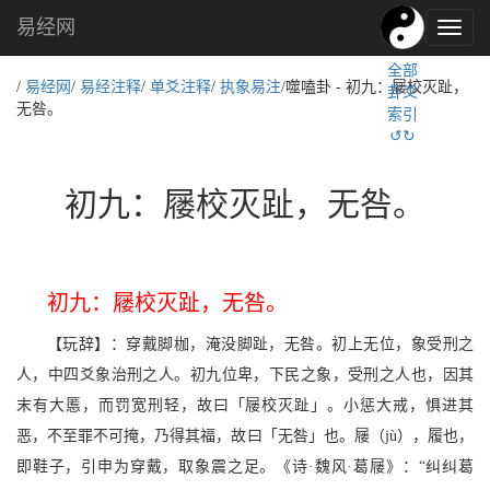
易经网
易
经
全部
文
/
易经网
/
易经注释
/
单爻注释
/
执象易注
/噬嗑卦 - 初九：屦校灭趾，
卦爻
化,
无咎。
索引
国
↺↻
学
文
化
初九：屦校灭趾，无咎。
初九：屦校灭趾，无咎。
【玩辞】：穿戴脚枷，淹没脚趾，无咎。初上无位，象受刑之
人，中四爻象治刑之人。初九位卑，下民之象，受刑之人也，因其
末有大慝，而罚宽刑轻，故曰「屦校灭趾」。小惩大戒，惧进其
恶，不至罪不可掩，乃得其福，故曰「无咎」也。屦（jù），履也，
即鞋子，引申为穿戴，取象震之足。《诗·魏风·葛屦》：“纠纠葛