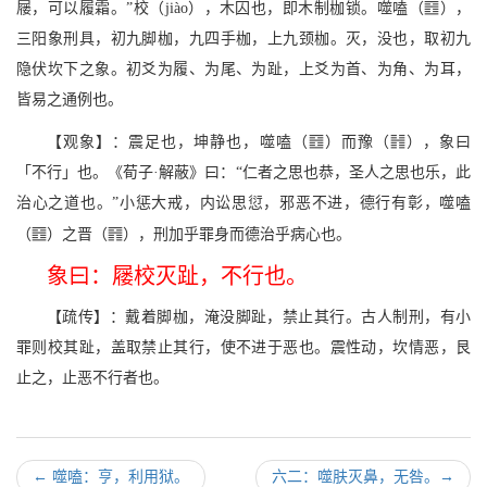
z
屦，可以履霜。”校（jiào），木囚也，即木制枷锁。噬嗑（
），
三阳象刑具，初九脚枷，九四手枷，上九颈枷。灭，没也，取初九
隐伏坎下之象。初爻为履、为尾、为趾，上爻为首、为角、为耳，
皆易之通例也。
z
f
【观象】：震足也，坤静也，噬嗑（
）而豫（
），象曰
「不行」也。《荀子·解蔽》曰：“仁者之思也恭，圣人之思也乐，此
治心之道也。”小惩大戒，内讼思愆，邪恶不进，德行有彰，噬嗑
z
T
（
）之晋（
），刑加乎罪身而德治乎病心也。
象曰：屦校灭趾，不行也。
【疏传】：戴着脚枷，淹没脚趾，禁止其行。古人制刑，有小
罪则校其趾，盖取禁止其行，使不进于恶也。震性动，坎情恶，艮
止之，止恶不行者也。
←
噬嗑：亨，利用狱。
六二：噬肤灭鼻，无咎。
→