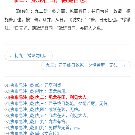
象曰：见龙在田，德施普也。
【疏传】：九二动，乾之离，乾离皆日，并日为普，故谓「德
施普」也。按：普，从并，从日。《说文》：“普，日无色也。”徐锴
注：“日无光，则近远皆同。”近远皆同，亦同人之象。
←
初九：潜龙勿用。
九三：君子终日乾乾，夕惕若厉，无咎。
→
01
[执象易注][乾]乾：元亨利贞
02
[执象易注][乾]初九：潜龙勿用。
03
[执象易注][乾]九二：见龙在田，利见大人。
04
[执象易注][乾]九三：君子终日乾乾，夕惕若厉，无咎。
05
[执象易注][乾]九四：或跃在渊，无咎。
06
[执象易注][乾]九五：飞龙在天，利见大人。
07
[执象易注][乾]上九：亢龙有悔。
08
[执象易注][乾]用九：见群龙无首，吉。
09
[执象易注][乾]乾《文言传》