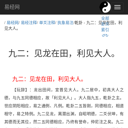
易经网
易
经
全部
文
/
易经网
/
易经注释
/
单爻注释
/
执象易注
/乾卦 - 九二：见龙在田，利
卦爻
化,
见大人。
索引
国
↺↻
学
文
化
九二：见龙在田，利见大人。
九二：见龙在田，利见大人。
【玩辞】：龙出田间，宜晋见大人。九二居中，初具大人之
德，与九五同德相应，故「利见大人」。大人指九五，乾卦之主。
世应阴阳相应，易之通例、凡例。乾卦二五皆刚，同德相应，相道
相守，易之特例。九二见龙，离潜出渊，自昭明德，二爻伏坤，有
其德而无其位，然二五同德相应，乃终有誉命，仲尼注之矣。九二