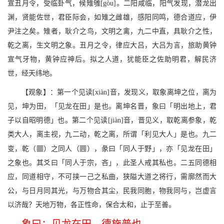
宣丑月令，受临卦气，候雉雊[gòu]。二阳咸临，阳气发现，潜龙出
渊，贤能佐世，君臣际会，如雉之雌雄，感阳同鸣，德合道应，伊
尹注之矣。雉者，耿介之鸟，文明之禽，九二中直，具耿介之性，
乾之离，生文明之象。丑月之令，律应大吕，大吕为言，旅助黄钟
宣气牙物，黄钟应神后。拟之人道，犹能臣之佐助明君，解民济
世，经天纬地。
【观象】：第一个见读[xiàn]音，发现义，取象离坤之位，离为
见，坤为田，「见龙在田」是也。离坤名晋，象曰「明出地上，君
子以自昭明德」也。第二个见读[jiàn]音，晋见义，取乾离参象，乾
类大人，离主视，九二动，乾之离，所谓「利见大人」是也。九二
q
a
变，乾（
）之同人（
），彖曰「同人于野」，亦「见龙在田」
之象也。其爻曰「同人于宗，吝」，此圣人戒其私也。二五同德相
应，同道相守，不可挟一己之私曲，狭隘大道之将行，需廓然而大
公，与日月同其光，与万物合其尘，民我同胞，物我同与，岂虚言
以济哉？天地万物，各正性命，保合太和，止于至善。